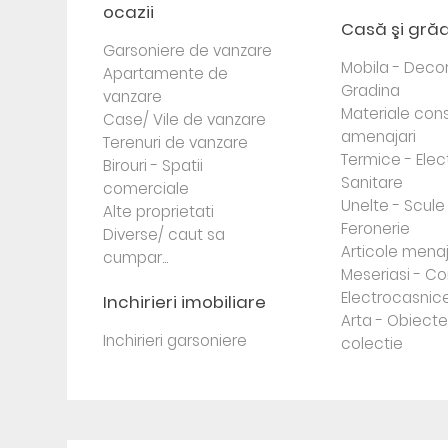
ocazii
Casă şi gră
Garsoniere de vanzare
Mobila - Decor
Apartamente de
Gradina
vanzare
Materiale cons
Case/ Vile de vanzare
amenajari
Terenuri de vanzare
Termice - Elec
Birouri - Spatii
Sanitare
comerciale
Unelte - Scule
Alte proprietati
Feronerie
Diverse/ caut sa
Articole mena
cumpar...
Meseriasi - Co
Electrocasnic
Inchirieri imobiliare
Arta - Obiect
Inchirieri garsoniere
colectie