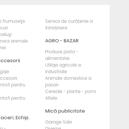
i frumuseţe
Servicii de curățenie si
ocuri
întreținere
beluşi
AGRO - BAZAR
rvicii animale
nie
Produse piata -
alimentatie
accesorii
Utilaje agricole si
agaje
industriale
 accesorii
Animale domestice si
antofi pentru
pasari
Cereale - plante - pomi
antofi pentru
Altele
Mică publicitate
faceri, Echip.
Garage Sale
to -
Diverse