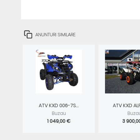
ANUNTURI SIMILARE
ATV KXD 006-7S...
ATV KXD ALF
Buzau
Buza
1 049,00 €
3 900,0