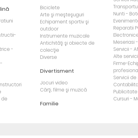
Transportur
Biciclete
dină
Nunti - Bot
Arte şi meşteşuguri
atiuni
Eveniment
Echipament sportiv şi
Reparatii 
outdoor
tructii-
Electronice 
Instrumente muzicale
Meseriasi 
Antichităţi şi obiecte de
trice -
Servicii - A
colecţie
Alte servici
Diverse
 -
Firme-Ech
Divertisment
profesiona
j
Servicii d
Jocuri video
nstructori
Contabilita
Cărţi, filme şi muzică
e
Publicitate 
e de
Cursuri - M
Familie