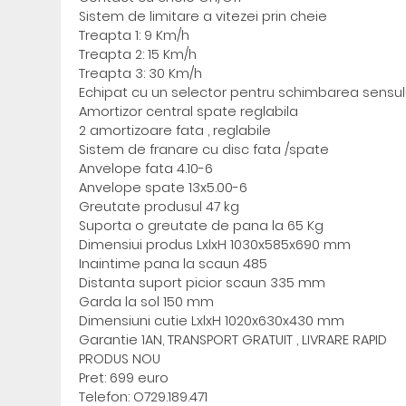
Sistem de limitare a vitezei prin cheie
Treapta 1: 9 Km/h
Treapta 2: 15 Km/h
Treapta 3: 30 Km/h
Echipat cu un selector pentru schimbarea sensu
Amortizor central spate reglabila
2 amortizoare fata , reglabile
Sistem de franare cu disc fata /spate
Anvelope fata 4.10-6
Anvelope spate 13x5.00-6
Greutate produsul 47 kg
Suporta o greutate de pana la 65 Kg
Dimensiui produs LxlxH 1030x585x690 mm
Inaintime pana la scaun 485
Distanta suport picior scaun 335 mm
Garda la sol 150 mm
Dimensiuni cutie LxlxH 1020x630x430 mm
Garantie 1AN, TRANSPORT GRATUIT , LIVRARE RAPID
PRODUS NOU
Pret: 699 euro
Telefon: O729.189.471