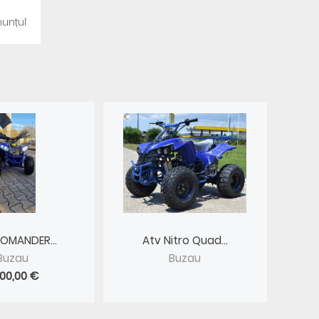
unțul
OMANDER...
Atv Nitro Quad...
Buzau
Buzau
500,00 €