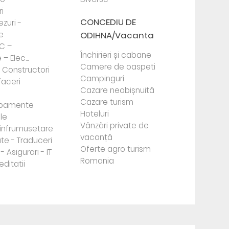
i
CONCEDIU DE
ezuri -
e
ODIHNA/Vacanta
PC –
Închirieri și cabane
– Elec...
Camere de oaspeti
- Constructori
Campinguri
faceri
Cazare neobișnuită
Cazare turism
ipamente
Hoteluri
le
Vânzări private de
e infrumusetare
vacanță
te - Traduceri
Oferte agro turism
- Asigurari - IT
Romania
editatii