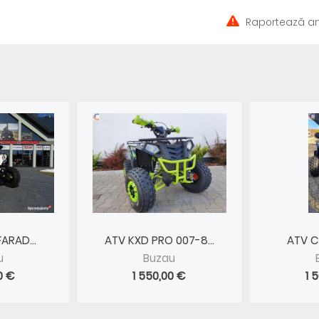
Raportează an
ARAD...
ATV KXD PRO 007-8...
ATV C
u
Buzau
0 €
1 550,00 €
1 