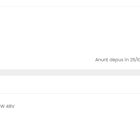
Anunț depus
în 25/1
00W 48V