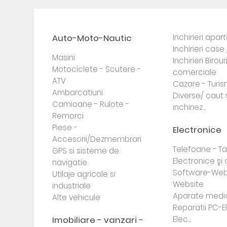
Auto-Moto-Nautic
Inchirieri apa
Inchirieri case 
Masini
Inchirieri Birour
Motociclete - Scutere -
comerciale
ATV
Cazare - Turi
Ambarcatiuni
Diverse/ caut 
Camioane - Rulote -
inchiriez...
Remorci
Piese -
Electronice
Accesorii/Dezmembrari
Telefoane - Tab
GPS si sisteme de
Electronice ş
navigatie
Software-Web
Utilaje agricole si
Website
industriale
Aparate medi
Alte vehicule
Reparatii PC-E
Imobiliare - vanzari -
Elec...