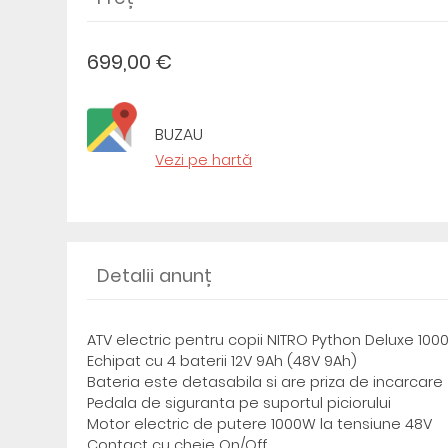
699,00 €
BUZAU
Vezi pe hartă
Detalii anunț
ATV electric pentru copii NITRO Python Deluxe 10
Echipat cu 4 baterii 12V 9Ah (48V 9Ah)
Bateria este detasabila si are priza de incarcare
Pedala de siguranta pe suportul piciorului
Motor electric de putere 1000W la tensiune 48V
Contact cu cheie On/Off