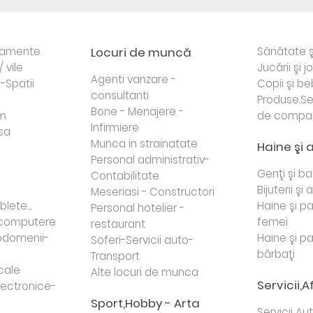
rtamente
Locuri de muncă
Sănătate ş
/ vile
Jucării şi j
Agenti vanzare -
i-Spatii
Copii şi be
consultanti
Produse,Se
Bone - Menajere -
sm
de compa
Infirmiere
sa
Munca in strainatate
Haine şi 
Personal administrativ-
Genţi şi b
Contabilitate
Bijuterii şi
Meseriasi - Constructori
lete...
Haine şi p
Personal hotelier -
i computere
femei
restaurant
domenii-
Haine şi p
Soferi-Servicii auto-
bărbaţi
Transport
cale
Alte locuri de munca
Servicii,A
lectronice-
Sport,Hobby - Arta
Servicii Au