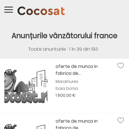
Anunțurile vânzătorului france
Toate anunturile : 1 în
39
din
193
oferte de munca in
fabrica de...
Maramures
baia borsa
1 600,00 €
oferte de munca in
fabrica de...