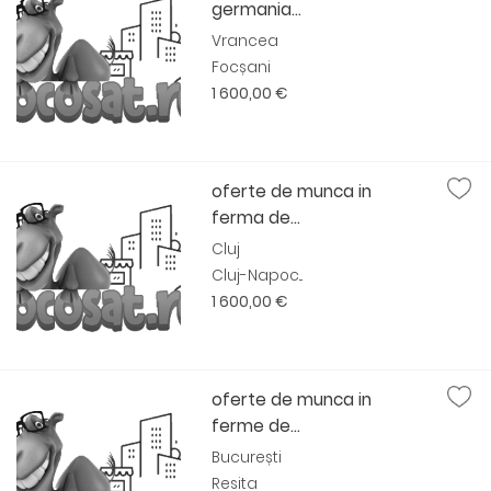
germania...
Vrancea
Focșani
1 600,00 €
oferte de munca in
ferma de...
Cluj
Cluj-Napoc...
1 600,00 €
oferte de munca in
ferme de...
București
Resita