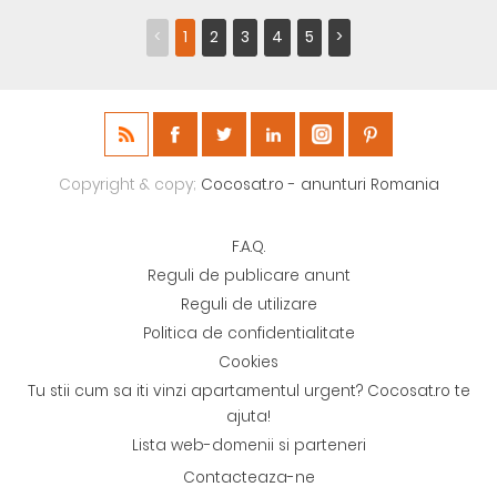
<
1
2
3
4
5
>
Copyright & copy;
Cocosat.ro - anunturi Romania
F.A.Q.
Reguli de publicare anunt
Reguli de utilizare
Politica de confidentialitate
Cookies
Tu stii cum sa iti vinzi apartamentul urgent? Cocosat.ro te
ajuta!
Lista web-domenii si parteneri
Contacteaza-ne