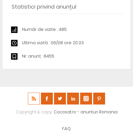
Statistici privind anunțul
Număr de vizite : 485
Ultima vizită : 06/08 ore 20:33
Nr. anunț : 8455
Copyright & copy;
Cocosat.ro - anunturi Romania
F.A.Q.