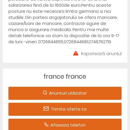
salarizarea fiind de la 1600de euro.Pentru aceste
posture nu este necesara limba germana si nici
studiile. Din partea angajatorului se ofera mancare,
cazare/bani de mancare, contracte sigure de
munca si asigurare medicala. Pentru mai multe
detalii telefonice va stam la dispozitie de la ora 9-17
de luni -vineri :0726844655,0726844681,0746792719
Raportează anunțul
france france
Anunturi utilizator
Trimite oferta ta
Afiseaza telefon