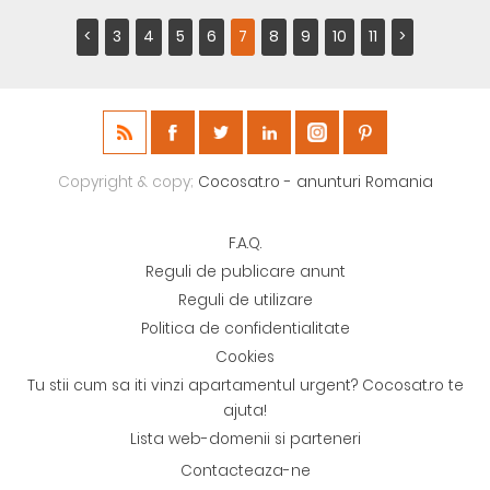
<
3
4
5
6
7
8
9
10
11
>
Copyright & copy;
Cocosat.ro - anunturi Romania
F.A.Q.
Reguli de publicare anunt
Reguli de utilizare
Politica de confidentialitate
Cookies
Tu stii cum sa iti vinzi apartamentul urgent? Cocosat.ro te
ajuta!
Lista web-domenii si parteneri
Contacteaza-ne