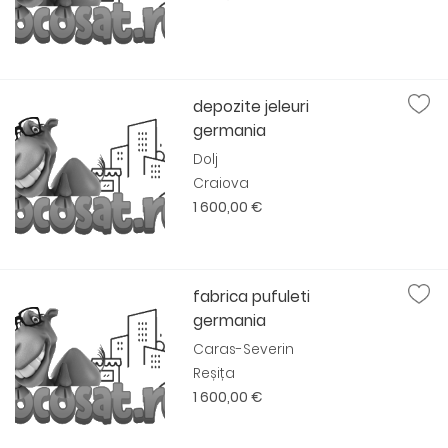
depozite jeleuri
germania
Dolj
Craiova
1 600,00 €
fabrica pufuleti
germania
Caras-Severin
Reșița
1 600,00 €