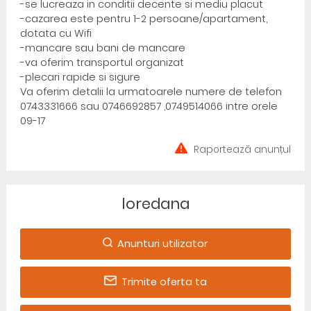
-se lucreaza in conditii decente si mediu placut
-cazarea este pentru 1-2 persoane/apartament,
dotata cu Wifi
-mancare sau bani de mancare
-va oferim transportul organizat
-plecari rapide si sigure
Va oferim detalii la urmatoarele numere de telefon
0743331666 sau 0746692857 ,0749514066 intre orele
09-17
Raportează anunțul
loredana
Anunturi utilizator
Trimite oferta ta