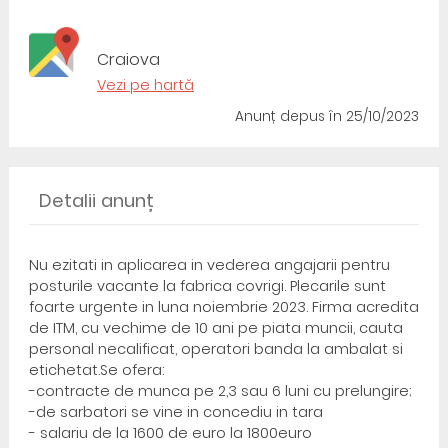
Craiova
Vezi pe hartă
Anunț depus
în 25/10/2023
Detalii anunț
Nu ezitati in aplicarea in vederea angajarii pentru
posturile vacante la fabrica covrigi. Plecarile sunt
foarte urgente in luna noiembrie 2023. Firma acredita
de ITM, cu vechime de 10 ani pe piata muncii, cauta
personal necalificat, operatori banda la ambalat si
etichetat.Se ofera:
-contracte de munca pe 2,3 sau 6 luni cu prelungire;
-de sarbatori se vine in concediu in tara
- salariu de la 1600 de euro la 1800euro