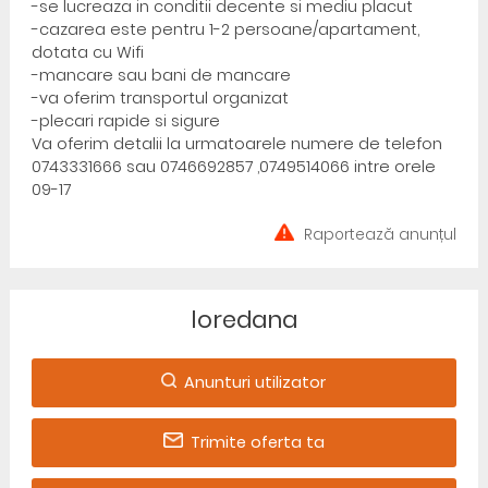
-se lucreaza in conditii decente si mediu placut
-cazarea este pentru 1-2 persoane/apartament,
dotata cu Wifi
-mancare sau bani de mancare
-va oferim transportul organizat
-plecari rapide si sigure
Va oferim detalii la urmatoarele numere de telefon
0743331666 sau 0746692857 ,0749514066 intre orele
09-17
Raportează anunțul
loredana
Anunturi utilizator
Trimite oferta ta