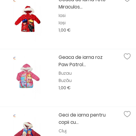
Miraculos...
Iasi
Iași
1,00 €
Geaca de iarna roz
Paw Patrol...
Buzau
Buzău
1,00 €
Geci de iarna pentru
copii cu...
Cluj