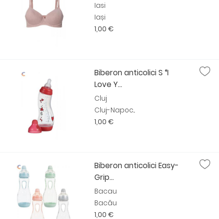
Iasi
Iași
1,00 €
Biberon anticolici S “I
Love Y...
Cluj
Cluj-Napoc...
1,00 €
Biberon anticolici Easy-
Grip...
Bacau
Bacău
1,00 €