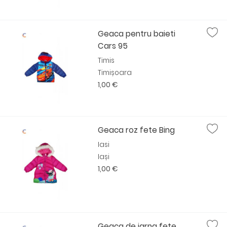
Geaca pentru baieti
Cars 95
Timis
Timișoara
1,00 €
Geaca roz fete Bing
Iasi
Iași
1,00 €
Geaca de iarna fete