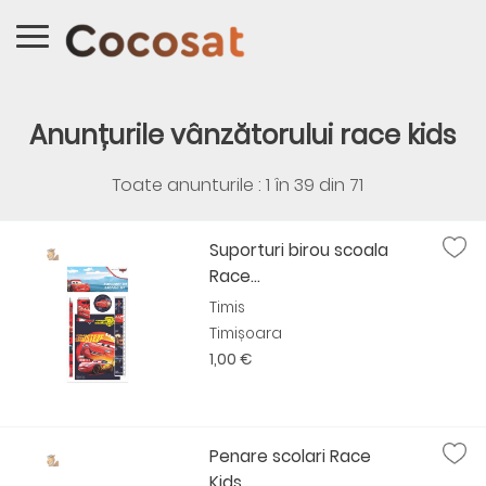
Anunțurile vânzătorului race kids
Toate anunturile : 1 în
39
din
71
Suporturi birou scoala
Race...
Timis
Timișoara
1,00 €
Penare scolari Race
Kids...