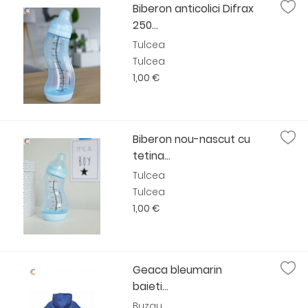
Biberon anticolici Difrax
250...
Tulcea
Tulcea
1,00 €
Biberon nou-nascut cu
tetina...
Tulcea
Tulcea
1,00 €
Geaca bleumarin
baieti...
Buzau