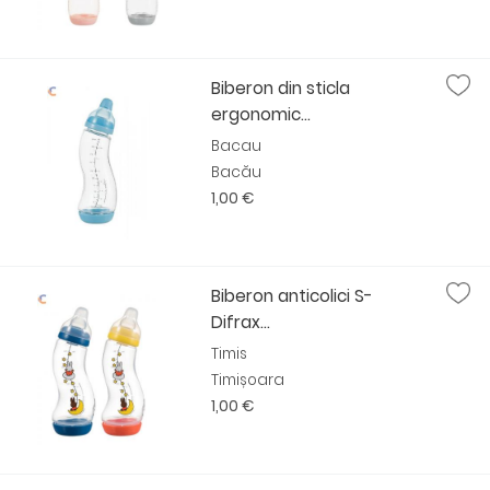
Biberon din sticla
ergonomic...
Bacau
Bacău
1,00 €
Biberon anticolici S-
Difrax...
Timis
Timișoara
1,00 €