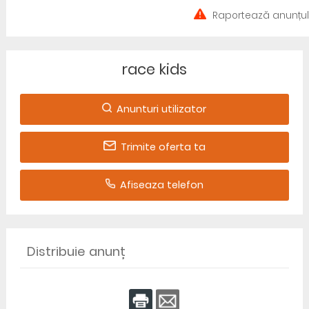
Raportează anunțul
race kids
Anunturi utilizator
Trimite oferta ta
Afiseaza telefon
Distribuie anunț