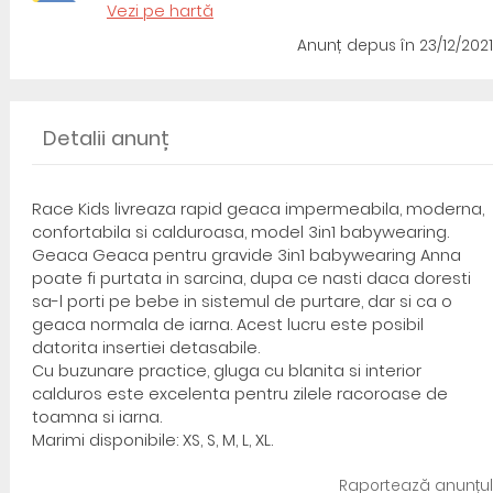
Vezi pe hartă
Anunț depus
în 23/12/2021
Detalii anunț
Race Kids livreaza rapid geaca impermeabila, moderna,
confortabila si calduroasa, model 3in1 babywearing.
Geaca Geaca pentru gravide 3in1 babywearing Anna
poate fi purtata in sarcina, dupa ce nasti daca doresti
sa-l porti pe bebe in sistemul de purtare, dar si ca o
geaca normala de iarna. Acest lucru este posibil
datorita insertiei detasabile.
Cu buzunare practice, gluga cu blanita si interior
calduros este excelenta pentru zilele racoroase de
toamna si iarna.
Marimi disponibile: XS, S, M, L, XL.
Raportează anunțul