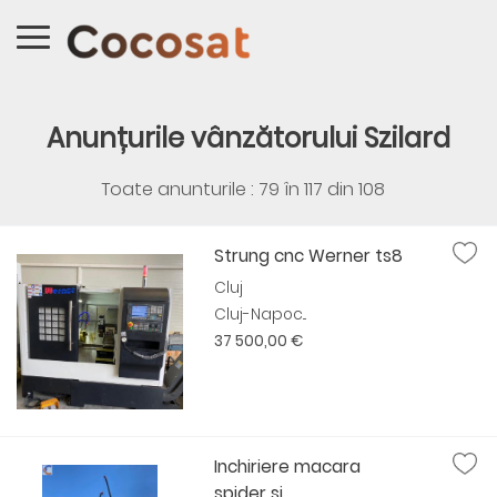
Anunțurile vânzătorului Szilard
Toate anunturile : 79 în
117
din
108
Strung cnc Werner ts8
Cluj
Cluj-Napoc...
37 500,00 €
Inchiriere macara
spider și ...