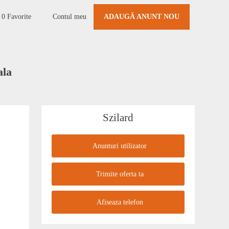
0
Favorite
Contul meu
ADAUGĂ ANUNT NOU
ala
Szilard
Anunturi utilizator
Trimite oferta ta
Afiseaza telefon