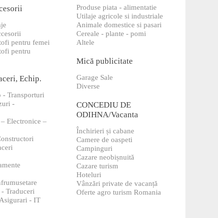
Produse piata - alimentatie
cesorii
Utilaje agricole si industriale
aje
Animale domestice si pasari
ccesorii
Cereale - plante - pomi
tofi pentru femei
Altele
tofi pentru
Mică publicitate
Garage Sale
aceri, Echip.
Diverse
 - Transporturi
uri -
CONCEDIU DE
ODIHNA/Vacanta
 – Electronice –
Închirieri și cabane
Constructori
Camere de oaspeti
aceri
Campinguri
Cazare neobișnuită
amente
Cazare turism
Hoteluri
infrumusetare
Vânzări private de vacanță
 - Traduceri
Oferte agro turism Romania
 Asigurari - IT