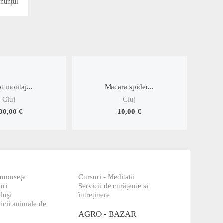
anunțul
t montaj...
Macara spider...
Cluj
Cluj
00,00 €
10,00 €
frumuseţe
Cursuri - Meditatii
uri
Servicii de curățenie si
luşi
întreținere
icii animale de
AGRO - BAZAR