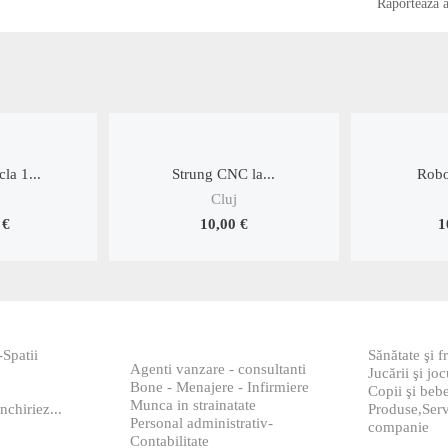
Raportează 
la 1...
Strung CNC la...
Robo
Cluj
 €
10,00 €
1
-Spatii
Sănătate şi 
Agenti vanzare - consultanti
Jucării şi joc
Bone - Menajere - Infirmiere
Copii şi bebe
Munca in strainatate
nchiriez...
Produse,Serv
Personal administrativ-
companie
Contabilitate