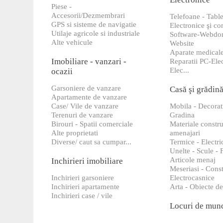
Piese -
Accesorii/Dezmembrari
Telefoane - Table
GPS si sisteme de navigatie
Electronice şi c
Utilaje agricole si industriale
Software-Webdo
Alte vehicule
Website
Aparate medical
Imobiliare - vanzari -
Reparatii PC-Ele
Elec...
ocazii
Garsoniere de vanzare
Casă şi grădin
Apartamente de vanzare
Case/ Vile de vanzare
Mobila - Decorat
Terenuri de vanzare
Gradina
Birouri - Spatii comerciale
Materiale constru
Alte proprietati
amenajari
Diverse/ caut sa cumpar...
Termice - Electri
Unelte - Scule - 
Articole menaj
Inchirieri imobiliare
Meseriasi - Const
Inchirieri garsoniere
Electrocasnice
Inchirieri apartamente
Arta - Obiecte de
Inchirieri case / vile
Locuri de mun