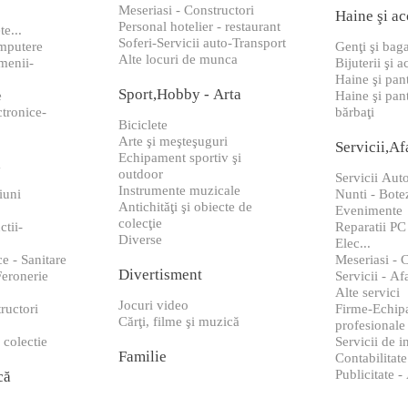
Meseriasi - Constructori
Haine şi ac
Personal hotelier - restaurant
te...
Soferi-Servicii auto-Transport
omputere
Genţi şi bag
Alte locuri de munca
menii-
Bijuterii şi a
Haine şi pan
Sport,Hobby - Arta
e
Haine şi pan
ctronice-
bărbaţi
Biciclete
Arte şi meşteşuguri
Servicii,Af
Echipament sportiv şi
ă
outdoor
Servicii Auto
Instrumente muzicale
iuni
Nunti - Botez
Antichităţi şi obiecte de
Evenimente
colecţie
ctii-
Reparatii PC
Diverse
Elec...
ce - Sanitare
Meseriasi - 
Divertisment
Feronerie
Servicii - Af
Alte servici
Jocuri video
ructori
Firme-Echip
Cărţi, filme şi muzică
profesionale
 colectie
Servicii de 
Familie
Contabilitate
Publicitate -
că