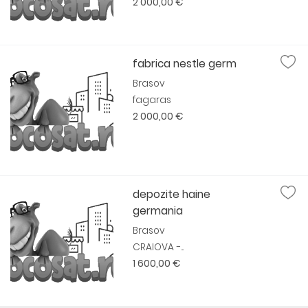
2 000,00 €
fabrica nestle germ
Brasov
fagaras
2 000,00 €
depozite haine
germania
Brasov
CRAIOVA -...
1 600,00 €