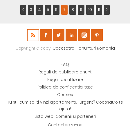
<
3
4
5
6
7
8
9
10
11
>
Copyright & copy;
Cocosat.ro - anunturi Romania
F.A.Q.
Reguli de publicare anunt
Reguli de utilizare
Politica de confidentialitate
Cookies
Tu stii cum sa iti vinzi apartamentul urgent? Cocosat.ro te
ajuta!
Lista web-domenii si parteneri
Contacteaza-ne