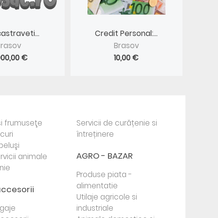
astraveti...
Credit Personal:...
Brasov
Brasov
000,00 €
10,00 €
i frumuseţe
Servicii de curățenie si
ocuri
întreținere
beluşi
AGRO - BAZAR
rvicii animale
nie
Produse piata -
alimentatie
accesorii
Utilaje agricole si
agaje
industriale