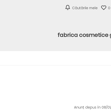
Căutările mele
0
fabrica cosmetice
Anunț depus
în 08/0