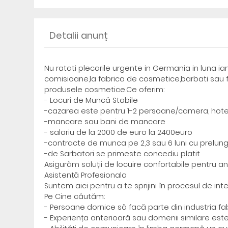
Detalii anunț
Nu ratati plecarile urgente in Germania in luna i
comisioane,la fabrica de cosmetice,barbati sau f
produsele cosmetice.Ce oferim:
- Locuri de Muncă Stabile
-cazarea este pentru 1-2 persoane/camera, hotel
-mancare sau bani de mancare
- salariu de la 2000 de euro la 2400euro
-contracte de munca pe 2,3 sau 6 luni cu prelung
-de Sarbatori se primeste concediu platit
Asigurăm soluții de locuire confortabile pentru ang
Asistență Profesionala
Suntem aici pentru a te sprijini în procesul de int
Pe Cine căutăm:
- Persoane dornice să facă parte din industria fabr
- Experiența anterioară sau domenii similare este