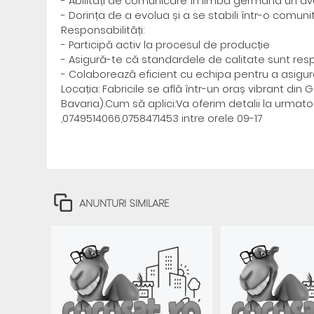
- Abilități de comunicare în limba germană un ava
- Dorința de a evolua și a se stabili într-o comun
Responsabilități:
- Participă activ la procesul de producție
- Asigură-te că standardele de calitate sunt res
- Colaborează eficient cu echipa pentru a asigura
Locația: Fabricile se află într-un oraș vibrant 
Bavaria).Cum să aplici:Va oferim detalii la urma
,0749514066,0758471453 intre orele 09-17
ANUNTURI SIMILARE