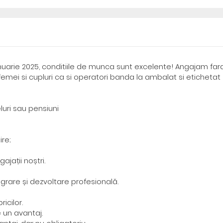
anuarie 2025, conditiile de munca sunt excelente! Angajam far
emei si cupluri ca si operatori banda la ambalat si etichetat
uri sau pensiuni
ire;
ajații noștri.
egrare și dezvoltare profesională.
icilor.
 un avantaj.