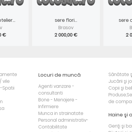
elier...
sere flori...
sere c
v
Brasov
0 €
2 000,00 €
2 
rtamente
Locuri de muncă
Sănătate ş
/ vile
Jucării şi j
Agenti vanzare -
i-Spatii
Copii şi be
consultanti
Produse,Se
Bone - Menajere -
sm
de compa
Infirmiere
sa
Munca in strainatate
Haine şi 
Personal administrativ-
Genţi şi b
Contabilitate