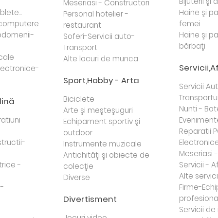
Bijuterii şi
Meseriasi - Constructori
lete...
Haine şi p
Personal hotelier -
i computere
femei
restaurant
domenii-
Haine şi p
Soferi-Servicii auto-
bărbaţi
Transport
cale
Alte locuri de munca
Servicii,A
lectronice-
Sport,Hobby - Arta
Servicii Au
Transportur
Biciclete
dină
Nunti - Bot
Arte şi meşteşuguri
atiuni
Eveniment
Echipament sportiv şi
Reparatii 
outdoor
tructii-
Electronice 
Instrumente muzicale
Meseriasi 
Antichităţi şi obiecte de
trice -
Servicii - A
colecţie
Alte servici
Diverse
 -
Firme-Ech
Divertisment
profesiona
j
Servicii d
Jocuri video