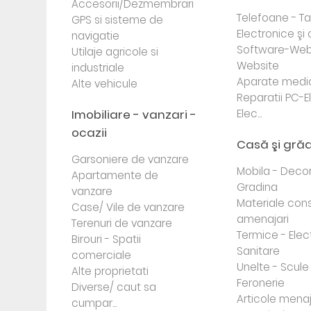
Accesorii/Dezmembrari
Telefoane - Tab
GPS si sisteme de
Electronice ş
navigatie
Software-Web
Utilaje agricole si
Website
industriale
Aparate medi
Alte vehicule
Reparatii PC-E
Imobiliare - vanzari -
Elec...
ocazii
Casă şi gră
Garsoniere de vanzare
Mobila - Decor
Apartamente de
Gradina
vanzare
Materiale cons
Case/ Vile de vanzare
amenajari
Terenuri de vanzare
Termice - Elec
Birouri - Spatii
Sanitare
comerciale
Unelte - Scule
Alte proprietati
Feronerie
Diverse/ caut sa
Articole mena
cumpar...