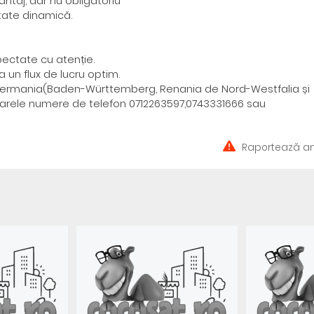
ntaj, dar nu obligatoriu
itate dinamică.
pectate cu atenție.
 un flux de lucru optim.
din Germania(Baden-Württemberg, Renania de Nord-Westfalia și
toarele numere de telefon 0712263597,0743331666 sau
Raportează an