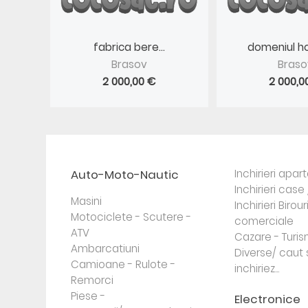
fabrica bere...
domeniul hot
Brasov
Braso
2 000,00 €
2 000,0
Auto-Moto-Nautic
Inchirieri apa
Inchirieri case 
Masini
Inchirieri Birour
Motociclete - Scutere -
comerciale
ATV
Cazare - Turi
Ambarcatiuni
Diverse/ caut 
Camioane - Rulote -
inchiriez...
Remorci
Piese -
Electronice