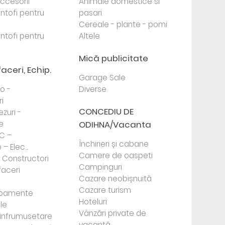
 accesorii
Animale domestice si
antofi pentru
pasari
Cereale - plante - pomi
antofi pentru
Altele
Mică publicitate
faceri, Echip.
Garage Sale
to -
Diverse
i
CONCEDIU DE
ezuri -
e
ODIHNA/Vacanta
PC –
Închirieri și cabane
– Elec...
Camere de oaspeti
- Constructori
Campinguri
faceri
Cazare neobișnuită
Cazare turism
ipamente
Hoteluri
le
Vânzări private de
e infrumusetare
vacanță