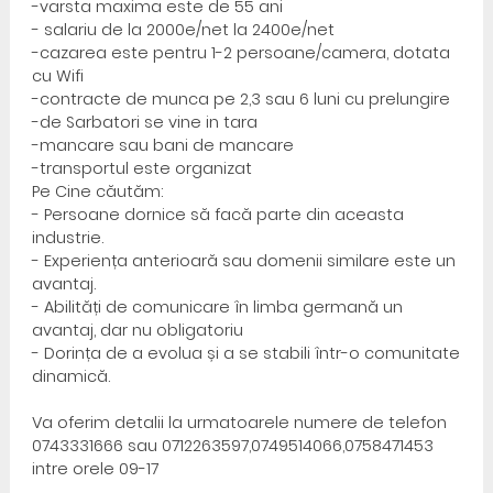
-varsta maxima este de 55 ani
- salariu de la 2000e/net la 2400e/net
-cazarea este pentru 1-2 persoane/camera, dotata
cu Wifi
-contracte de munca pe 2,3 sau 6 luni cu prelungire
-de Sarbatori se vine in tara
-mancare sau bani de mancare
-transportul este organizat
Pe Cine căutăm:
- Persoane dornice să facă parte din aceasta
industrie.
- Experiența anterioară sau domenii similare este un
avantaj.
- Abilități de comunicare în limba germană un
avantaj, dar nu obligatoriu
- Dorința de a evolua și a se stabili într-o comunitate
dinamică.
Va oferim detalii la urmatoarele numere de telefon
0743331666 sau 0712263597,0749514066,0758471453
intre orele 09-17