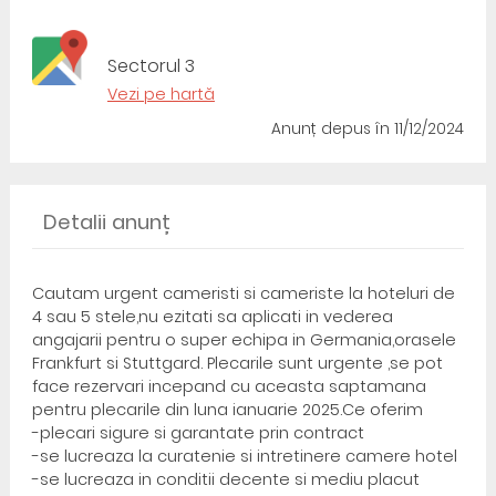
Sectorul 3
Vezi pe hartă
Anunț depus
în 11/12/2024
Detalii anunț
Cautam urgent cameristi si cameriste la hoteluri de
4 sau 5 stele,nu ezitati sa aplicati in vederea
angajarii pentru o super echipa in Germania,orasele
Frankfurt si Stuttgard. Plecarile sunt urgente ,se pot
face rezervari incepand cu aceasta saptamana
pentru plecarile din luna ianuarie 2025.Ce oferim
-plecari sigure si garantate prin contract
-se lucreaza la curatenie si intretinere camere hotel
-se lucreaza in conditii decente si mediu placut