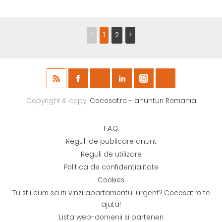
<
1
2
>
Copyright & copy;
Cocosat.ro - anunturi Romania
F.A.Q.
Reguli de publicare anunt
Reguli de utilizare
Politica de confidentialitate
Cookies
Tu stii cum sa iti vinzi apartamentul urgent? Cocosat.ro te
ajuta!
Lista web-domenii si parteneri