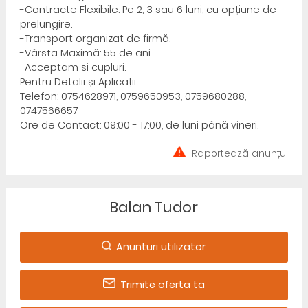
-Contracte Flexibile: Pe 2, 3 sau 6 luni, cu opțiune de
prelungire.
-Transport organizat de firmă.
-Vârsta Maximă: 55 de ani.
-Acceptam si cupluri.
Pentru Detalii și Aplicații:
Telefon: 0754628971, 0759650953, 0759680288,
0747566657
Ore de Contact: 09:00 - 17:00, de luni până vineri.
Raportează anunțul
Balan Tudor
Anunturi utilizator
Trimite oferta ta