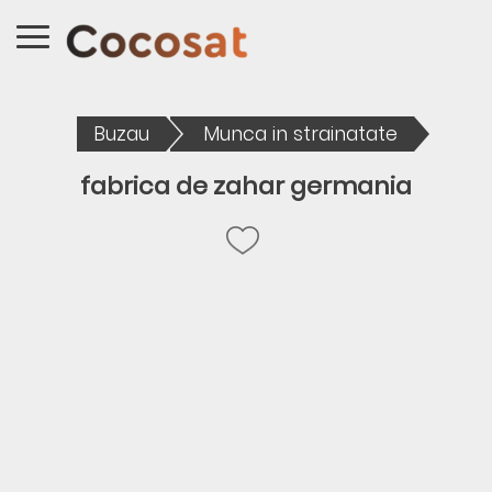
Buzau
Munca in strainatate
fabrica de zahar germania