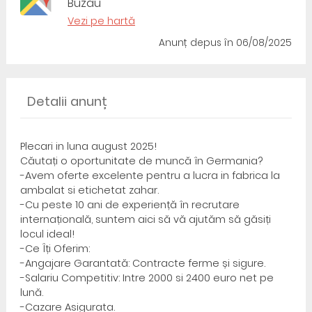
Buzau
Vezi pe hartă
Anunț depus
în 06/08/2025
Detalii anunț
Plecari in luna august 2025!
Căutați o oportunitate de muncă în Germania?
-Avem oferte excelente pentru a lucra in fabrica la
ambalat si etichetat zahar.
-Cu peste 10 ani de experiență în recrutare
internațională, suntem aici să vă ajutăm să găsiți
locul ideal!
-Ce Îți Oferim:
-Angajare Garantată: Contracte ferme și sigure.
-Salariu Competitiv: Intre 2000 si 2400 euro net pe
lună.
-Cazare Asigurata.