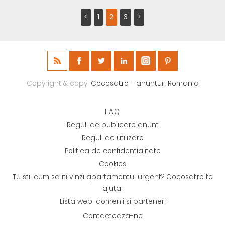
<
1
2
3
>
Copyright & copy;
Cocosat.ro - anunturi Romania
F.A.Q.
Reguli de publicare anunt
Reguli de utilizare
Politica de confidentialitate
Cookies
Tu stii cum sa iti vinzi apartamentul urgent? Cocosat.ro te
ajuta!
Lista web-domenii si parteneri
Contacteaza-ne