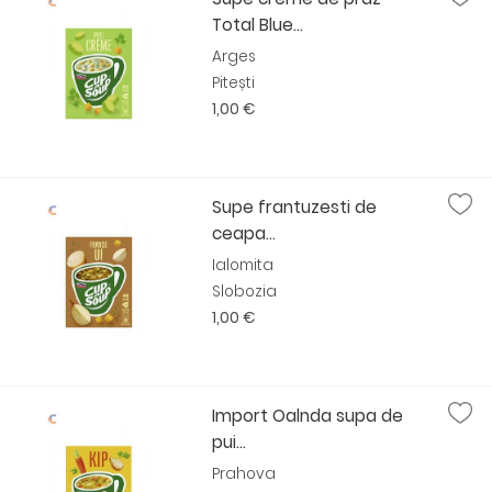
Total Blue...
Arges
Pitești
1,00 €
Supe frantuzesti de
ceapa...
Ialomita
Slobozia
1,00 €
Import Oalnda supa de
pui...
Prahova