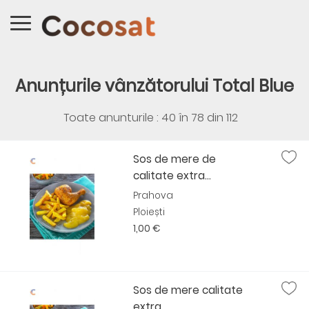
Anunțurile vânzătorului Total Blue
Toate anunturile : 40 în
78
din
112
Sos de mere de
calitate extra...
Prahova
Ploiești
1,00 €
Sos de mere calitate
extra...