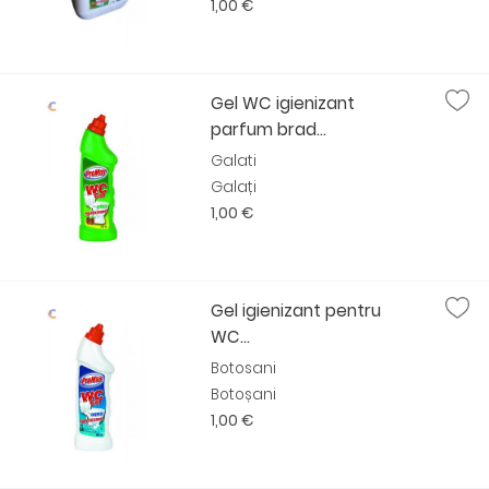
1,00 €
Gel WC igienizant
parfum brad...
Galati
Galați
1,00 €
Gel igienizant pentru
WC...
Botosani
Botoșani
1,00 €