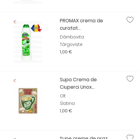
PROMAX crema de
curatat...
Dâmbovita
Târgoviște
1,00 €
Supa Crema de
Ciuperci Unox...
Olt
Slatina
1,00 €
Supe creme de praz