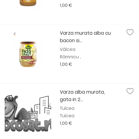
1,00 €
Varza murata alba cu
bacon si...
Vâlcea
Râmnicu ...
1,00 €
Varza alba murata,
gata in 2...
Tulcea
Tulcea
1,00 €