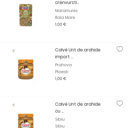
crenvursti...
Maramures
Baia Mare
1,00 €
Calvé Unt de arahide
import ...
Prahova
Ploiești
1,00 €
Calvé Unt de arahide
cu ...
Sibiu
Sibiu