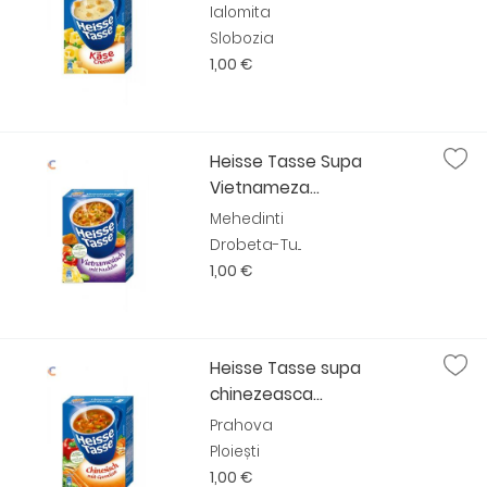
Ialomita
Slobozia
1,00 €
Heisse Tasse Supa
Vietnameza...
Mehedinti
Drobeta-Tu...
1,00 €
Heisse Tasse supa
chinezeasca...
Prahova
Ploiești
1,00 €