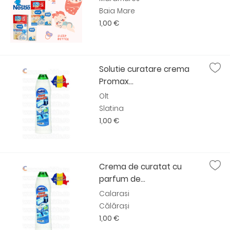
Baia Mare
1,00 €
Solutie curatare crema
Promax...
Olt
Slatina
1,00 €
Crema de curatat cu
parfum de...
Calarasi
Călărași
1,00 €