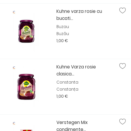
Kuhne varza rosie cu
bucati...
Buzau
Buzău
1,00 €
Kuhne Varza rosie
clasica...
Constanta
Constanța
1,00 €
Verstegen Mix
condimente...