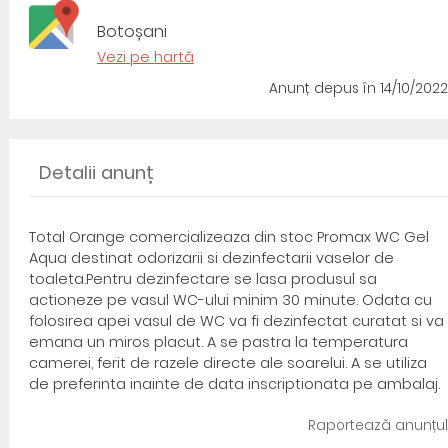
Botoșani
Vezi pe hartă
Anunț depus
în 14/10/2022
Detalii anunț
Total Orange comercializeaza din stoc Promax WC Gel
Aqua destinat odorizarii si dezinfectarii vaselor de
toaleta.Pentru dezinfectare se lasa produsul sa
actioneze pe vasul WC-ului minim 30 minute. Odata cu
folosirea apei vasul de WC va fi dezinfectat curatat si va
emana un miros placut. A se pastra la temperatura
camerei, ferit de razele directe ale soarelui. A se utiliza
de preferinta inainte de data inscriptionata pe ambalaj.
Raportează anunțul