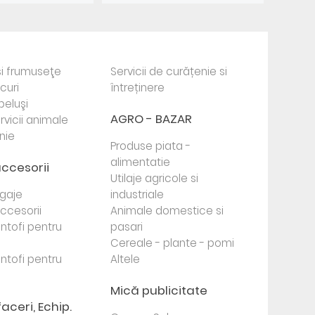
i frumuseţe
Servicii de curățenie si
ocuri
întreținere
beluşi
AGRO - BAZAR
rvicii animale
nie
Produse piata -
alimentatie
accesorii
Utilaje agricole si
agaje
industriale
 accesorii
Animale domestice si
antofi pentru
pasari
Cereale - plante - pomi
antofi pentru
Altele
Mică publicitate
faceri, Echip.