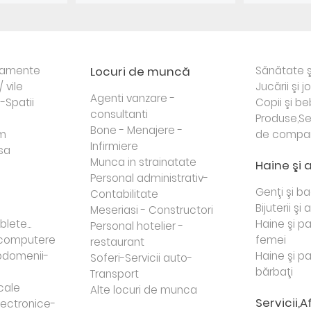
rtamente
Locuri de muncă
Sănătate ş
/ vile
Jucării şi j
Agenti vanzare -
i-Spatii
Copii şi be
consultanti
Produse,Se
Bone - Menajere -
sm
de compa
Infirmiere
sa
Munca in strainatate
Haine şi 
Personal administrativ-
Genţi şi b
Contabilitate
Bijuterii şi
Meseriasi - Constructori
lete...
Haine şi p
Personal hotelier -
i computere
femei
restaurant
domenii-
Haine şi p
Soferi-Servicii auto-
bărbaţi
Transport
cale
Alte locuri de munca
Servicii,A
lectronice-