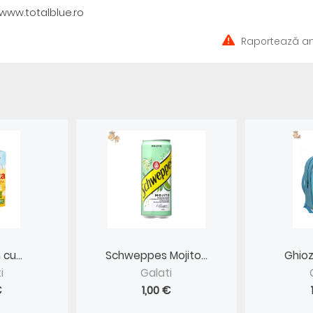
www.totalblue.ro
Raportează an
cu...
Schweppes Mojito...
Ghioz
i
Galati
€
1,00 €