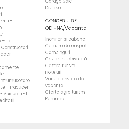
Garage Sale
to -
Diverse
i
CONCEDIU DE
ezuri -
e
ODIHNA/Vacanta
PC –
Închirieri și cabane
– Elec...
Camere de oaspeti
- Constructori
Campinguri
faceri
Cazare neobișnuită
Cazare turism
ipamente
Hoteluri
le
Vânzări private de
e infrumusetare
vacanță
te - Traduceri
Oferte agro turism
- Asigurari - IT
Romania
editatii