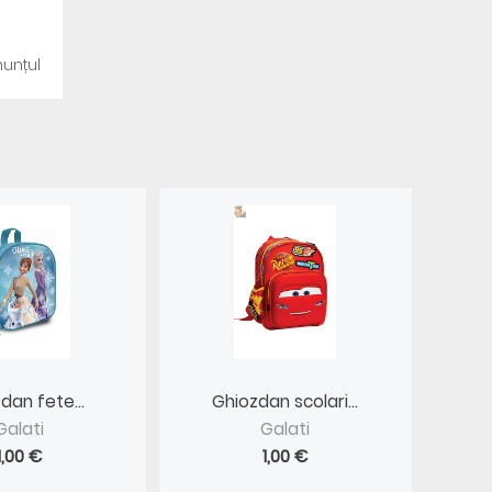
unțul
dan fete...
Ghiozdan scolari...
Galati
Galati
1,00 €
1,00 €