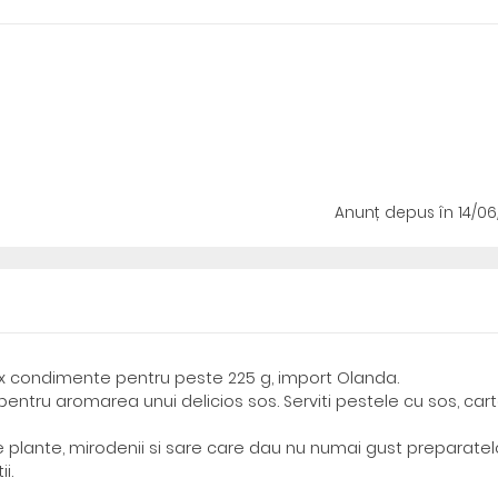
Anunț depus
în 14/0
ix condimente pentru peste 225 g, import Olanda.
ntru aromarea unui delicios sos. Serviti pestele cu sos, cart
 plante, mirodenii si sare care dau nu numai gust preparatel
i.