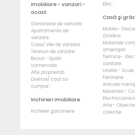
Imobiliare - vanzari -
Elec...
ocazii
Casă şi gră
Garsoniere de vanzare
Mobila - Decor
Apartamente de
Gradina
vanzare
Materiale cons
Case/ Vile de vanzare
amenajari
Terenuri de vanzare
Termice - Elec
Birouri - Spatii
Sanitare
comerciale
Unelte - Scule
Alte proprietati
Feronerie
Diverse/ caut sa
Articole mena
cumpar...
Meseriasi - Co
Electrocasnic
Inchirieri imobiliare
Arta - Obiect
Inchirieri garsoniere
colectie