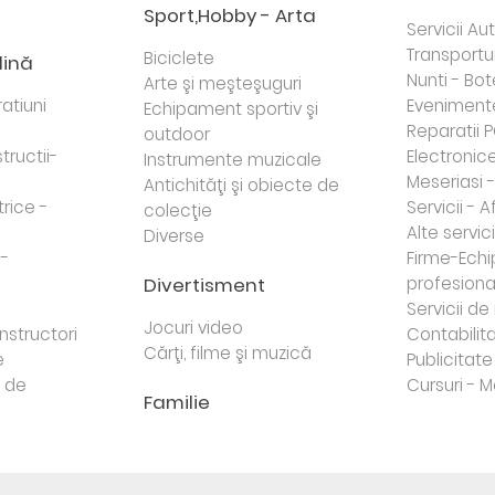
Sport,Hobby - Arta
Servicii Au
Transportur
Biciclete
dină
Nunti - Bot
Arte şi meşteşuguri
atiuni
Eveniment
Echipament sportiv şi
Reparatii 
outdoor
tructii-
Electronice 
Instrumente muzicale
Meseriasi 
Antichităţi şi obiecte de
trice -
Servicii - A
colecţie
Alte servici
Diverse
 -
Firme-Ech
Divertisment
profesiona
j
Servicii d
Jocuri video
nstructori
Contabilita
Cărţi, filme şi muzică
e
Publicitate 
e de
Cursuri - M
Familie