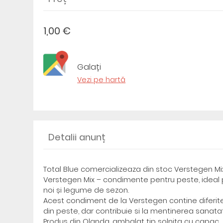
1,00 €
Galați
Vezi pe hartă
Detalii anunț
Total Blue comercializeaza din stoc Verstegen M
Verstegen Mix – condimente pentru peste, ideal pe
noi și legume de sezon.
Acest condiment de la Verstegen contine diferite
din peste, dar contribuie si la mentinerea sanatati
Produs din Olanda, ambalat tip solnita cu capac.