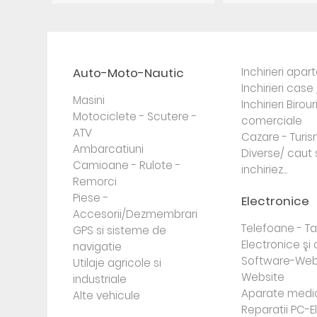
Auto-Moto-Nautic
Inchirieri apa
Inchirieri case 
Masini
Inchirieri Birour
Motociclete - Scutere -
comerciale
ATV
Cazare - Turi
Ambarcatiuni
Diverse/ caut 
Camioane - Rulote -
inchiriez...
Remorci
Piese -
Electronice
Accesorii/Dezmembrari
Telefoane - Tab
GPS si sisteme de
Electronice ş
navigatie
Software-Web
Utilaje agricole si
Website
industriale
Aparate medi
Alte vehicule
Reparatii PC-E