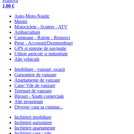
Prahova
1,00 €
Auto-Moto-Nautic
Masini
Motociclete - Scutere - ATV
Ambarcatiuni
Camioane - Rulote - Remorci
Piese - Accesorii/Dezmembrari
GPS si sisteme de navigatie
Utilaje agricole si industriale
Alte vehicule
Imobiliare - vanzari -ocazii
Garsoniere de vanzare
Apartamente de vanzare
Case/ Vile de vanzare
Terenuri de vanzare
Birouri - Spatii comerciale
Alte proprietati
Diverse/ caut sa cumpar...
Inchirieri imobiliare
Inchirieri garsoniere
Inchirieri apartamente
Inchirieri case / vile