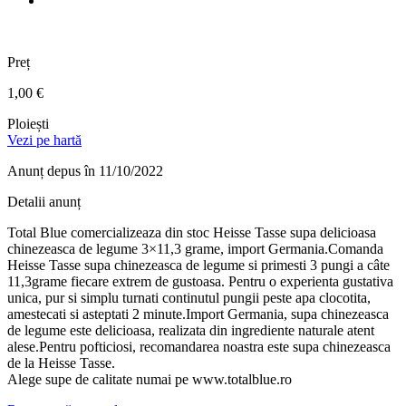
Preț
1,00 €
Ploiești
Vezi pe hartă
Anunț depus
în 11/10/2022
Detalii anunț
Total Blue comercializeaza din stoc Heisse Tasse supa delicioasa
chinezeasca de legume 3×11,3 grame, import Germania.Comanda
Heisse Tasse supa chinezeasca de legume si primesti 3 pungi a câte
11,3grame fiecare extrem de gustoasa. Pentru o experienta gustativa
unica, pur si simplu turnati continutul pungii peste apa clocotita,
amestecati si asteptati 2 minute.Import Germania, supa chinezeasca
de legume este delicioasa, realizata din ingrediente naturale atent
alese.Pentru pofticiosi, recomandarea noastra este supa chinezeasca
de la Heisse Tasse.
Alege supe de calitate numai pe www.totalblue.ro