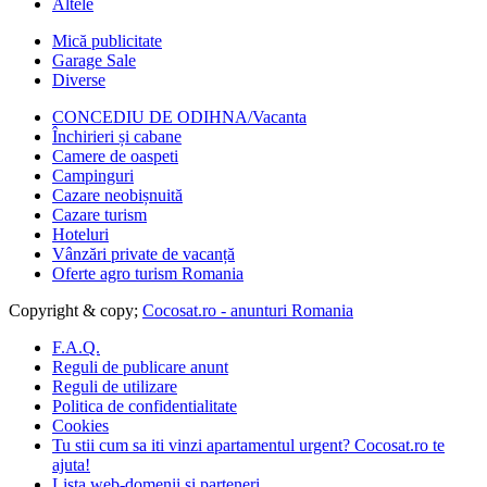
Altele
Mică publicitate
Garage Sale
Diverse
CONCEDIU DE ODIHNA/Vacanta
Închirieri și cabane
Camere de oaspeti
Campinguri
Cazare neobișnuită
Cazare turism
Hoteluri
Vânzări private de vacanță
Oferte agro turism Romania
Copyright & copy;
Cocosat.ro - anunturi Romania
F.A.Q.
Reguli de publicare anunt
Reguli de utilizare
Politica de confidentialitate
Cookies
Tu stii cum sa iti vinzi apartamentul urgent? Cocosat.ro te
ajuta!
Lista web-domenii si parteneri