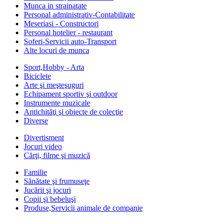
Munca in strainatate
Personal administrativ-Contabilitate
Meseriasi - Constructori
Personal hotelier - restaurant
Soferi-Servicii auto-Transport
Alte locuri de munca
Sport,Hobby - Arta
Biciclete
Arte şi meşteşuguri
Echipament sportiv şi outdoor
Instrumente muzicale
Antichităţi şi obiecte de colecţie
Diverse
Divertisment
Jocuri video
Cărţi, filme şi muzică
Familie
Sănătate şi frumuseţe
Jucării şi jocuri
Copii şi bebeluşi
Produse,Servicii animale de companie