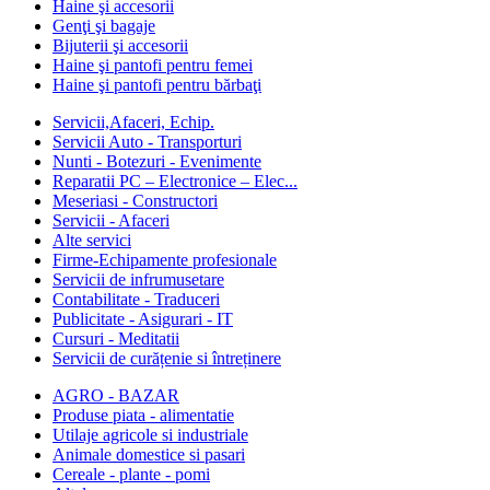
Haine şi accesorii
Genţi şi bagaje
Bijuterii şi accesorii
Haine şi pantofi pentru femei
Haine şi pantofi pentru bărbaţi
Servicii,Afaceri, Echip.
Servicii Auto - Transporturi
Nunti - Botezuri - Evenimente
Reparatii PC – Electronice – Elec...
Meseriasi - Constructori
Servicii - Afaceri
Alte servici
Firme-Echipamente profesionale
Servicii de infrumusetare
Contabilitate - Traduceri
Publicitate - Asigurari - IT
Cursuri - Meditatii
Servicii de curățenie si întreținere
AGRO - BAZAR
Produse piata - alimentatie
Utilaje agricole si industriale
Animale domestice si pasari
Cereale - plante - pomi