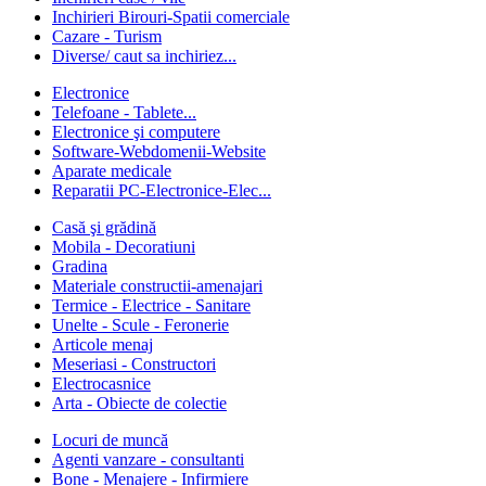
Inchirieri Birouri-Spatii comerciale
Cazare - Turism
Diverse/ caut sa inchiriez...
Electronice
Telefoane - Tablete...
Electronice şi computere
Software-Webdomenii-Website
Aparate medicale
Reparatii PC-Electronice-Elec...
Casă şi grădină
Mobila - Decoratiuni
Gradina
Materiale constructii-amenajari
Termice - Electrice - Sanitare
Unelte - Scule - Feronerie
Articole menaj
Meseriasi - Constructori
Electrocasnice
Arta - Obiecte de colectie
Locuri de muncă
Agenti vanzare - consultanti
Bone - Menajere - Infirmiere