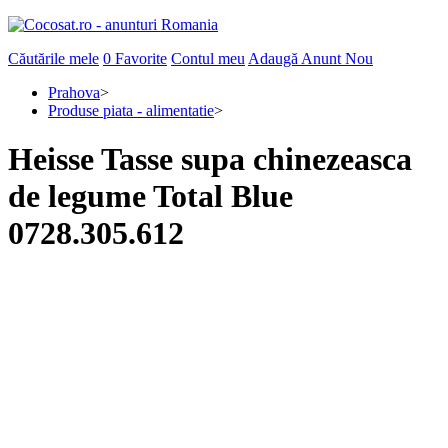
Căutările mele
0
Favorite
Contul meu
Adaugă Anunt Nou
Prahova
>
Produse piata - alimentatie
>
Heisse Tasse supa chinezeasca
de legume Total Blue
0728.305.612