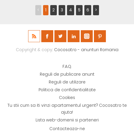
<
1
2
3
4
5
6
>
Copyright & copy;
Cocosat.ro - anunturi Romania
F.A.Q.
Reguli de publicare anunt
Reguli de utilizare
Politica de confidentialitate
Cookies
Tu stii cum sa iti vinzi apartamentul urgent? Cocosat.ro te
ajuta!
Lista web-domenii si parteneri
Contacteaza-ne