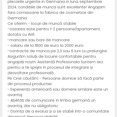
plecarile urgente in Germania in luna septembrie
2024, conditiile de munca sunt excelente! Angajam
fara comisioane la fabrica de cosmetice din
Germania.
Ce oferim: - locuri de muncă stabile
-cazarea este pentru 1-2 persoane/apartament,
dotata cu Wifi
-mancare sau bani de mancare
- salariu de la 1800 de euro la 2000 euro
-contracte de munca pe 2,3 sau 6 luni cu prelungire;
Asigurăm soluții de locuire confortabile pentru
angajații noștri. Asistență Profesionala Suntem aici
pentru a te sprijini în procesul de integrare și
dezvoltare profesională.
Pe Cine căutăm: - Persoane dornice să facă parte
din procesul productiei
- Experiența anterioară sau domenii similare este un
avantaj
- Abilități de comunicare în limba germană un
avantaj, dar nu obligatoriu
- Dorința de a evolua și a se stabili într-o comunitate
dinamică. Responsabilități: