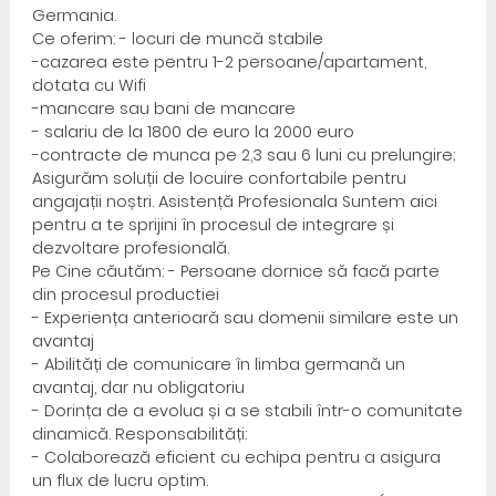
Germania.
Ce oferim: - locuri de muncă stabile
-cazarea este pentru 1-2 persoane/apartament,
dotata cu Wifi
-mancare sau bani de mancare
- salariu de la 1800 de euro la 2000 euro
-contracte de munca pe 2,3 sau 6 luni cu prelungire;
Asigurăm soluții de locuire confortabile pentru
angajații noștri. Asistență Profesionala Suntem aici
pentru a te sprijini în procesul de integrare și
dezvoltare profesională.
Pe Cine căutăm: - Persoane dornice să facă parte
din procesul productiei
- Experiența anterioară sau domenii similare este un
avantaj
- Abilități de comunicare în limba germană un
avantaj, dar nu obligatoriu
- Dorința de a evolua și a se stabili într-o comunitate
dinamică. Responsabilități:
- Colaborează eficient cu echipa pentru a asigura
un flux de lucru optim.