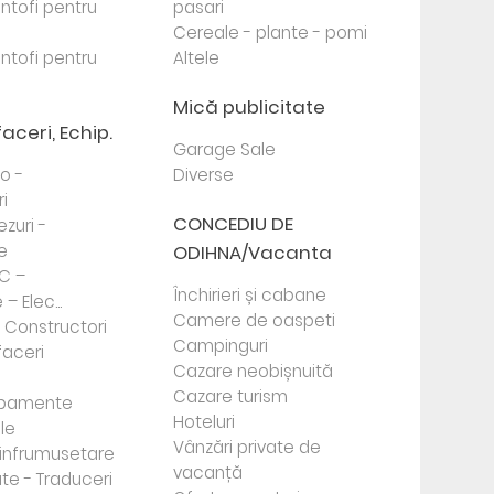
antofi pentru
pasari
Cereale - plante - pomi
antofi pentru
Altele
Mică publicitate
faceri, Echip.
Garage Sale
to -
Diverse
i
CONCEDIU DE
ezuri -
e
ODIHNA/Vacanta
PC –
Închirieri și cabane
– Elec...
Camere de oaspeti
- Constructori
Campinguri
faceri
Cazare neobișnuită
Cazare turism
ipamente
Hoteluri
le
Vânzări private de
e infrumusetare
vacanță
te - Traduceri