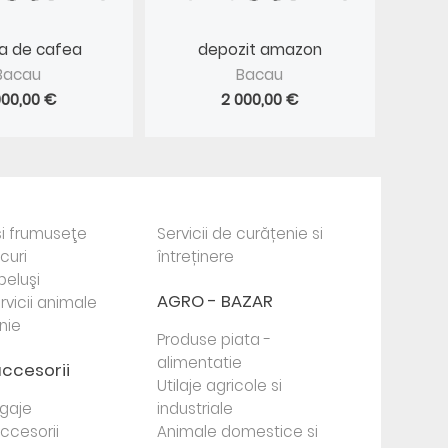
ca de cafea
depozit amazon
Bacau
Bacau
000,00 €
2 000,00 €
i frumuseţe
Servicii de curățenie si
ocuri
întreținere
beluşi
AGRO - BAZAR
rvicii animale
nie
Produse piata -
alimentatie
accesorii
Utilaje agricole si
agaje
industriale
 accesorii
Animale domestice si