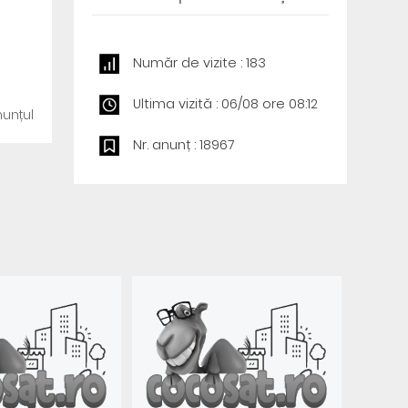
Număr de vizite : 183
Ultima vizită : 06/08 ore 08:12
unțul
Nr. anunț : 18967