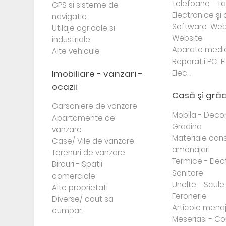
Telefoane - Tab
GPS si sisteme de
Electronice ş
navigatie
Software-Web
Utilaje agricole si
Website
industriale
Aparate medi
Alte vehicule
Reparatii PC-E
Imobiliare - vanzari -
Elec...
ocazii
Casă şi gră
Garsoniere de vanzare
Mobila - Decor
Apartamente de
Gradina
vanzare
Materiale cons
Case/ Vile de vanzare
amenajari
Terenuri de vanzare
Termice - Elec
Birouri - Spatii
Sanitare
comerciale
Unelte - Scule
Alte proprietati
Feronerie
Diverse/ caut sa
Articole mena
cumpar...
Meseriasi - Co