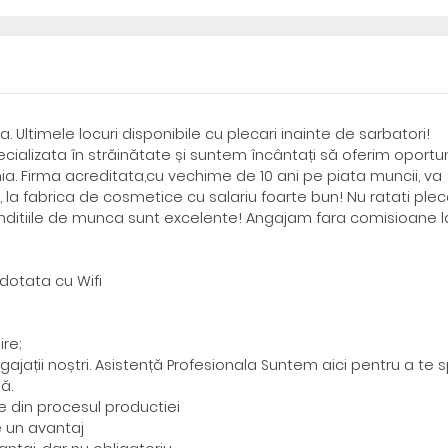
. Ultimele locuri disponibile cu plecari inainte de sarbatori!
alizata în străinătate și suntem încântați să oferim oportun
. Firma acreditata,cu vechime de 10 ani pe piata muncii, va
la fabrica de cosmetice cu salariu foarte bun! Nu ratati plec
nditiile de munca sunt excelente! Angajam fara comisioane l
dotata cu Wifi
ire;
ajații noștri. Asistență Profesionala Suntem aici pentru a te spr
ă.
 din procesul productiei
e un avantaj