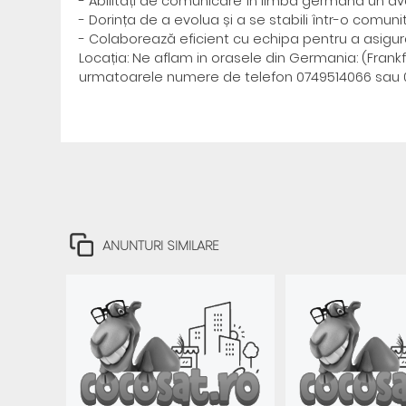
- Abilități de comunicare în limba germană un ava
- Dorința de a evolua și a se stabili într-o comuni
- Colaborează eficient cu echipa pentru a asigura
Locația: Ne aflam in orasele din Germania: (Frankfu
urmatoarele numere de telefon 0749514066 sau 07
ANUNTURI SIMILARE