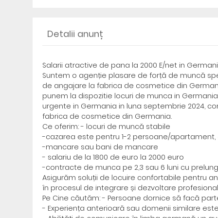
Detalii anunț
Salarii atractive de pana la 2000 E/net in Germania
Suntem o agenție plasare de forță de muncă speci
de angajare la fabrica de cosmetice din Germania
punem la dispozitie locuri de munca in Germania, 
urgente in Germania in luna septembrie 2024, co
fabrica de cosmetice din Germania.
Ce oferim: - locuri de muncă stabile
-cazarea este pentru 1-2 persoane/apartament, 
-mancare sau bani de mancare
- salariu de la 1800 de euro la 2000 euro
-contracte de munca pe 2,3 sau 6 luni cu prelung
Asigurăm soluții de locuire confortabile pentru ang
în procesul de integrare și dezvoltare profesional
Pe Cine căutăm: - Persoane dornice să facă parte
- Experiența anterioară sau domenii similare est