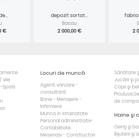
e...
depozit sortat...
fabri
u
Bacau
0 €
2 000,00 €
2 
rtamente
Locuri de muncă
Sănătate ş
/ vile
Jucării şi j
Agenti vanzare -
i-Spatii
Copii şi be
consultanti
Produse,Se
Bone - Menajere -
sm
de compa
Infirmiere
sa
Munca in strainatate
Haine şi 
Personal administrativ-
Genţi şi b
Contabilitate
Bijuterii şi
Meseriasi - Constructori