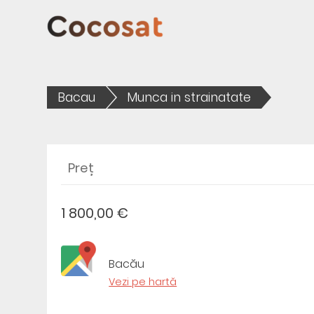
Bacau
Munca in strainatate
Preț
1 800,00 €
Bacău
Vezi pe hartă