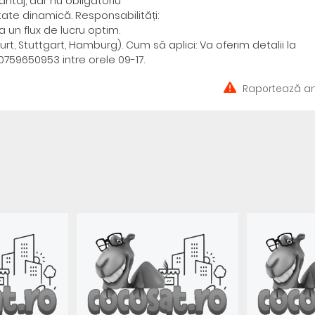
ntaj, dar nu obligatoriu
tate dinamică. Responsabilități:
 un flux de lucru optim.
rt, Stuttgart, Hamburg). Cum să aplici: Va oferim detalii la
59650953 intre orele 09-17.
Raportează an