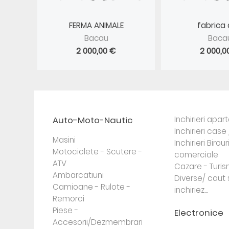
FERMA ANIMALE
fabrica d
Bacau
Baca
2 000,00 €
2 000,0
Auto-Moto-Nautic
Inchirieri apa
Inchirieri case 
Masini
Inchirieri Birour
Motociclete - Scutere -
comerciale
ATV
Cazare - Turi
Ambarcatiuni
Diverse/ caut 
Camioane - Rulote -
inchiriez...
Remorci
Piese -
Electronice
Accesorii/Dezmembrari