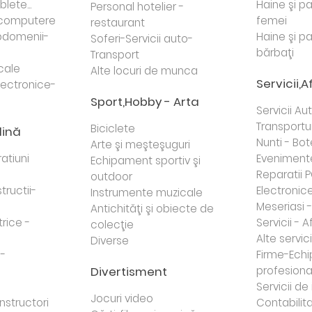
lete...
Haine şi p
Personal hotelier -
i computere
femei
restaurant
domenii-
Haine şi p
Soferi-Servicii auto-
bărbaţi
Transport
cale
Alte locuri de munca
Servicii,A
lectronice-
Sport,Hobby - Arta
Servicii Au
Transportur
Biciclete
dină
Nunti - Bot
Arte şi meşteşuguri
atiuni
Eveniment
Echipament sportiv şi
Reparatii 
outdoor
tructii-
Electronice 
Instrumente muzicale
Meseriasi 
Antichităţi şi obiecte de
trice -
Servicii - A
colecţie
Alte servici
Diverse
 -
Firme-Ech
Divertisment
profesiona
j
Servicii d
Jocuri video
nstructori
Contabilita