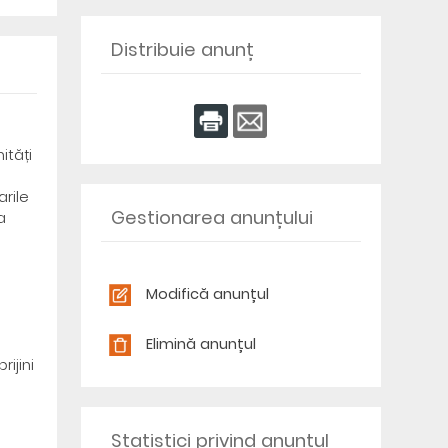
Distribuie anunț
ități
arile
Gestionarea anunțului
a
Modifică anunțul
Elimină anunțul
ijini
Statistici privind anunțul