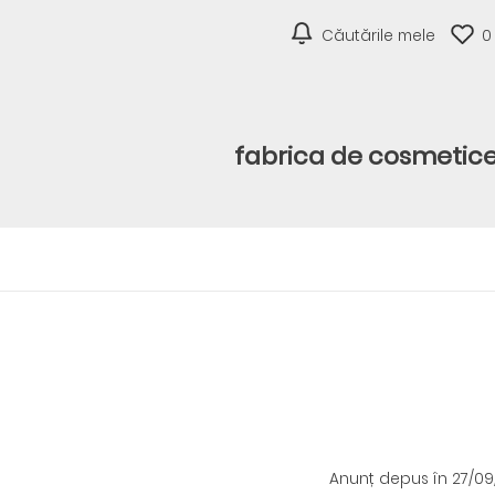
Căutările mele
0
fabrica de cosmetic
Anunț depus
în 27/0