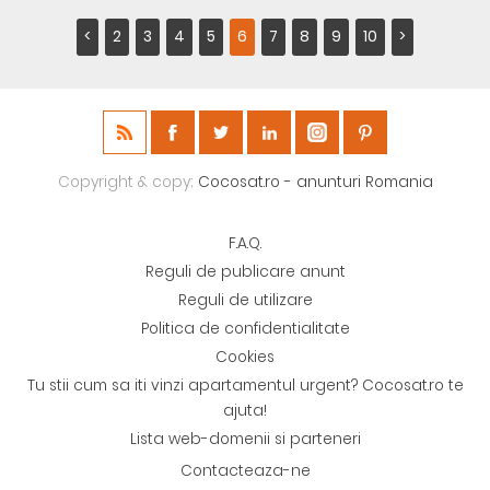
<
2
3
4
5
6
7
8
9
10
>
Copyright & copy;
Cocosat.ro - anunturi Romania
F.A.Q.
Reguli de publicare anunt
Reguli de utilizare
Politica de confidentialitate
Cookies
Tu stii cum sa iti vinzi apartamentul urgent? Cocosat.ro te
ajuta!
Lista web-domenii si parteneri
Contacteaza-ne