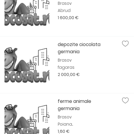
Brasov
Abrud
1 600,00 €
depozite ciocolata
germania
Brasov
fagaras
2 000,00 €
ferme animale
germania
Brasov
Poiana...
1,60 €