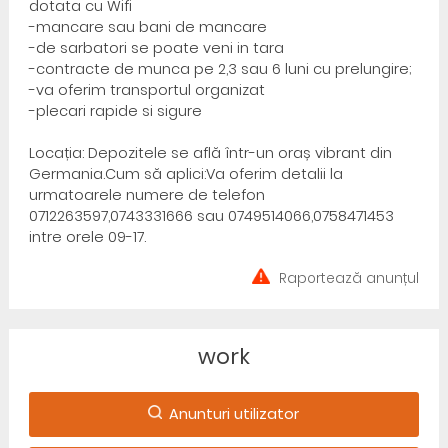
dotata cu Wifi
-mancare sau bani de mancare
-de sarbatori se poate veni in tara
-contracte de munca pe 2,3 sau 6 luni cu prelungire;
-va oferim transportul organizat
-plecari rapide si sigure
Locația: Depozitele se află într-un oraș vibrant din
Germania.Cum să aplici:Va oferim detalii la
urmatoarele numere de telefon
0712263597,0743331666 sau 0749514066,0758471453
intre orele 09-17.
Raportează anunțul
work
Anunturi utilizator