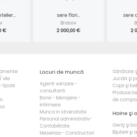
elier...
sere flori...
sere c
v
Brasov
0 €
2 000,00 €
2 
rtamente
Locuri de muncă
Sănătate ş
/ vile
Jucării şi j
Agenti vanzare -
i-Spatii
Copii şi be
consultanti
Produse,Se
Bone - Menajere -
sm
de compa
Infirmiere
sa
Munca in strainatate
Haine şi 
Personal administrativ-
Genţi şi b
Contabilitate
Bijuterii şi
Meseriasi - Constructori