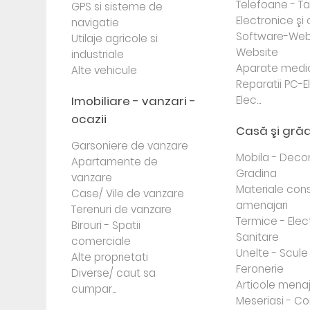
Telefoane - Tab
GPS si sisteme de
Electronice ş
navigatie
Software-Web
Utilaje agricole si
Website
industriale
Aparate medi
Alte vehicule
Reparatii PC-E
Imobiliare - vanzari -
Elec...
ocazii
Casă şi gră
Garsoniere de vanzare
Mobila - Decor
Apartamente de
Gradina
vanzare
Materiale cons
Case/ Vile de vanzare
amenajari
Terenuri de vanzare
Termice - Elec
Birouri - Spatii
Sanitare
comerciale
Unelte - Scule
Alte proprietati
Feronerie
Diverse/ caut sa
Articole mena
cumpar...
Meseriasi - Co