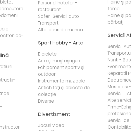
lete...
Haine şi p
Personal hotelier -
i computere
femei
restaurant
domenii-
Haine şi p
Soferi-Servicii auto-
bărbaţi
Transport
cale
Alte locuri de munca
Servicii,A
lectronice-
Sport,Hobby - Arta
Servicii Au
Transportur
Biciclete
dină
Nunti - Bot
Arte şi meşteşuguri
atiuni
Eveniment
Echipament sportiv şi
Reparatii 
outdoor
tructii-
Electronice 
Instrumente muzicale
Meseriasi 
Antichităţi şi obiecte de
trice -
Servicii - A
colecţie
Alte servici
Diverse
 -
Firme-Ech
Divertisment
profesiona
j
Servicii d
Jocuri video
nstructori
Contabilita