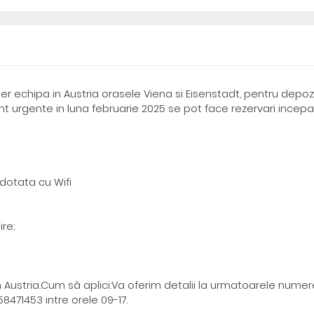
r echipa in Austria orasele Viena si Eisenstadt, pentru depoz
 sunt urgente in luna februarie 2025 se pot face rezervari incep
dotata cu Wifi
ire;
in Austria.Cum să aplici:Va oferim detalii la urmatoarele nume
471453 intre orele 09-17.