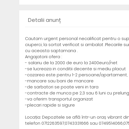
Detalii anunț
Cautam urgent personal necalificat pentru o supe
ciuperci, la sortat verificat si ambalat .Plecarile
cu aceasta saptamana .
Angajatorii ofera :
- salariu de la 2000 de euro la 2400euro/net
-se lucreaza in conditii decente si mediu placut
-cazarea este pentru 1-2 persoane/apartament, 
-mancare sau bani de mancare
-de sarbatori se poate veni in tara
-contracte de munca pe 2,3 sau 6 luni cu prelung
-va oferim transportul organizat
-plecari rapide si sigure
Locația: Depozitele se află într-un oraș vibrant d
telefon 0712263597,0743331666 sau 0749514066,0758