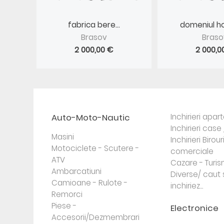
fabrica bere...
domeniul hot
Brasov
Braso
2 000,00 €
2 000,0
Auto-Moto-Nautic
Inchirieri apa
Inchirieri case 
Masini
Inchirieri Birour
Motociclete - Scutere -
comerciale
ATV
Cazare - Turi
Ambarcatiuni
Diverse/ caut 
Camioane - Rulote -
inchiriez...
Remorci
Piese -
Electronice
Accesorii/Dezmembrari