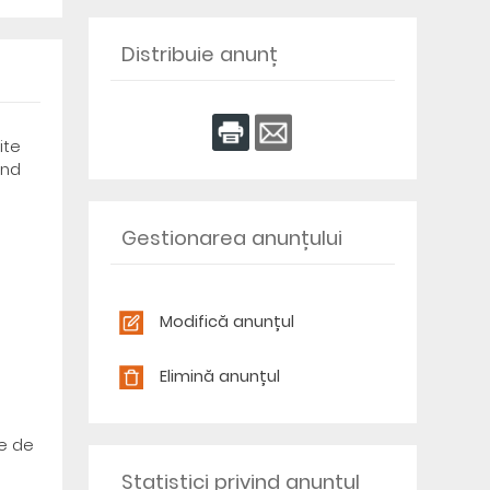
Distribuie anunț
ite
and
Gestionarea anunțului
Modifică anunțul
Elimină anunțul
re de
Statistici privind anunțul