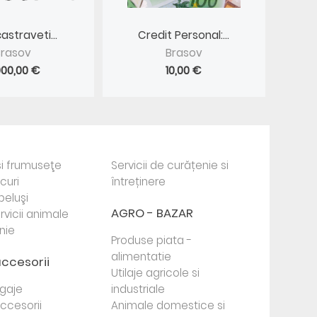
astraveti...
Credit Personal:...
Brasov
Brasov
000,00 €
10,00 €
i frumuseţe
Servicii de curățenie si
ocuri
întreținere
beluşi
AGRO - BAZAR
rvicii animale
nie
Produse piata -
alimentatie
accesorii
Utilaje agricole si
agaje
industriale
 accesorii
Animale domestice si