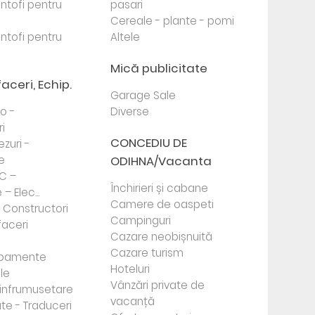
antofi pentru
pasari
Cereale - plante - pomi
antofi pentru
Altele
Mică publicitate
faceri, Echip.
Garage Sale
to -
Diverse
i
CONCEDIU DE
ezuri -
e
ODIHNA/Vacanta
PC –
Închirieri și cabane
– Elec...
Camere de oaspeti
- Constructori
Campinguri
faceri
Cazare neobișnuită
Cazare turism
ipamente
Hoteluri
le
Vânzări private de
e infrumusetare
vacanță
te - Traduceri