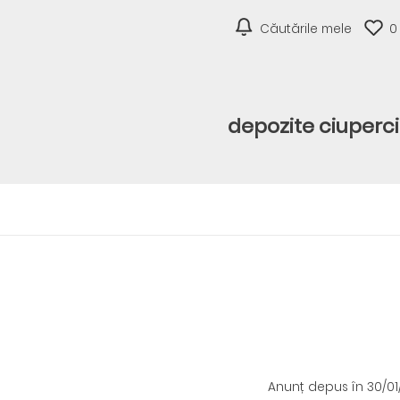
Căutările mele
0
depozite ciuperci
Anunț depus
în 30/0