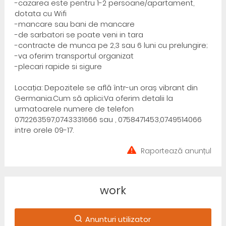
-cazarea este pentru 1-2 persoane/apartament,
dotata cu Wifi
-mancare sau bani de mancare
-de sarbatori se poate veni in tara
-contracte de munca pe 2,3 sau 6 luni cu prelungire;
-va oferim transportul organizat
-plecari rapide si sigure
Locația: Depozitele se află într-un oraș vibrant din
Germania.Cum să aplici:Va oferim detalii la
urmatoarele numere de telefon
0712263597,0743331666 sau , 0758471453,0749514066
intre orele 09-17.
Raportează anunțul
work
Anunturi utilizator