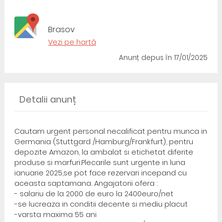
Brasov
Vezi pe hartă
Anunț depus
în 17/01/2025
Detalii anunț
Cautam urgent personal necalificat pentru munca in
Germania (Stuttgard /Hamburg/Frankfurt), pentru
depozite Amazon, la ambalat si etichetat diferite
produse si marfuri.Plecarile sunt urgente in luna
ianuarie 2025,se pot face rezervari incepand cu
aceasta saptamana. Angajatorii ofera :
- salariu de la 2000 de euro la 2400euro/net
-se lucreaza in conditii decente si mediu placut
-varsta maxima 55 ani