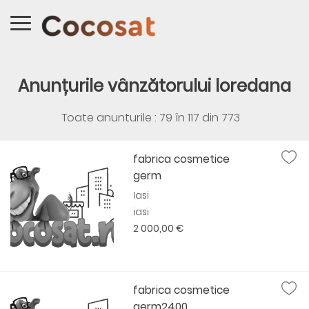
Anunțurile vânzătorului loredana
Toate anunturile : 79 în
117
din
773
fabrica cosmetice
germ
Iasi
iasi
2 000,00 €
fabrica cosmetice
germ2400