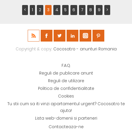
<
1
2
3
4
5
6
7
8
9
>
Copyright & copy;
Cocosat.ro - anunturi Romania
F.A.Q.
Reguli de publicare anunt
Reguli de utilizare
Politica de confidentialitate
Cookies
Tu stii cum sa iti vinzi apartamentul urgent? Cocosat.ro te
ajuta!
Lista web-domenii si parteneri
Contacteaza-ne