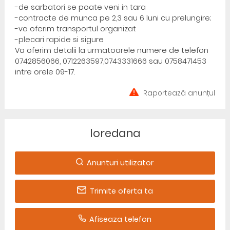
-de sarbatori se poate veni in tara
-contracte de munca pe 2,3 sau 6 luni cu prelungire;
-va oferim transportul organizat
-plecari rapide si sigure
Va oferim detalii la urmatoarele numere de telefon
0742856066, 0712263597,0743331666 sau 0758471453
intre orele 09-17.
Raportează anunțul
loredana
Anunturi utilizator
Trimite oferta ta
Afiseaza telefon