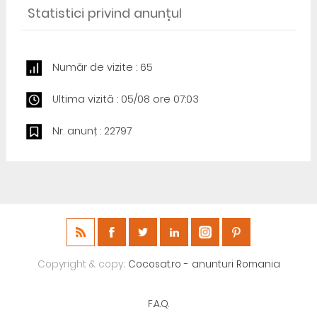
Statistici privind anunțul
Număr de vizite : 65
Ultima vizită : 05/08 ore 07:03
Nr. anunț : 22797
Copyright & copy;
Cocosat.ro - anunturi Romania
F.A.Q.