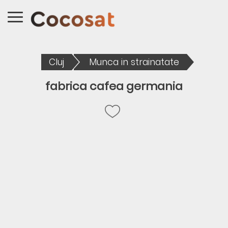
Cluj
Munca in strainatate
fabrica cafea germania