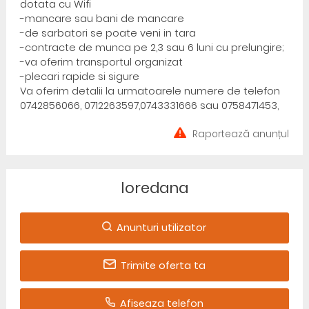
dotata cu Wifi
-mancare sau bani de mancare
-de sarbatori se poate veni in tara
-contracte de munca pe 2,3 sau 6 luni cu prelungire;
-va oferim transportul organizat
-plecari rapide si sigure
Va oferim detalii la urmatoarele numere de telefon
0742856066, 0712263597,0743331666 sau 0758471453,
Raportează anunțul
loredana
Anunturi utilizator
Trimite oferta ta
Afiseaza telefon