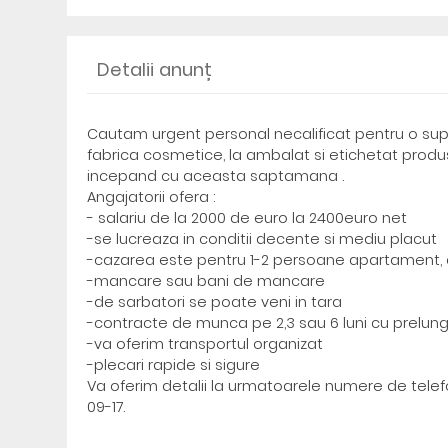
Detalii anunț
Cautam urgent personal necalificat pentru o su
fabrica cosmetice, la ambalat si etichetat produse
incepand cu aceasta saptamana .
Angajatorii ofera :
- salariu de la 2000 de euro la 2400euro net
-se lucreaza in conditii decente si mediu placut
-cazarea este pentru 1-2 persoane apartament, 
-mancare sau bani de mancare
-de sarbatori se poate veni in tara
-contracte de munca pe 2,3 sau 6 luni cu prelung
-va oferim transportul organizat
-plecari rapide si sigure
Va oferim detalii la urmatoarele numere de telef
09-17.