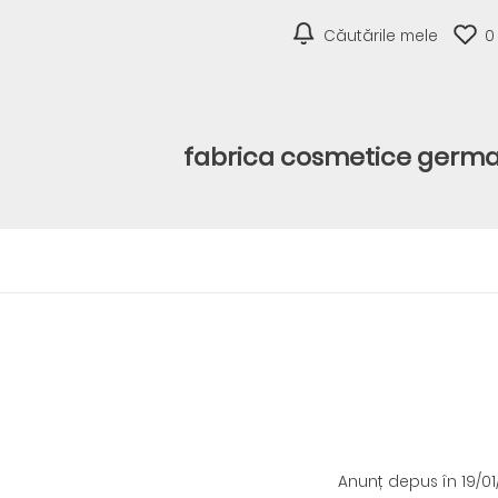
Căutările mele
0
fabrica cosmetice germ
Anunț depus
în 19/0