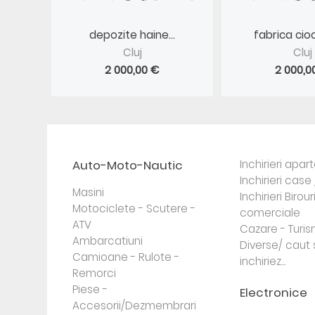
depozite haine...
fabrica cioc
Cluj
Cluj
2 000,00 €
2 000,0
Auto-Moto-Nautic
Inchirieri apa
Inchirieri case 
Masini
Inchirieri Birour
Motociclete - Scutere -
comerciale
ATV
Cazare - Turi
Ambarcatiuni
Diverse/ caut 
Camioane - Rulote -
inchiriez...
Remorci
Piese -
Electronice
Accesorii/Dezmembrari