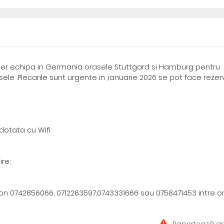
per echipa in Germania orasele Stuttgard si Hamburg pentru
le .Plecarile sunt urgente in ,ianuarie 2026 se pot face rezer
dotata cu Wifi
ire;
on 0742856066, 0712263597,0743331666 sau 0758471453 intre o