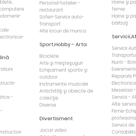
lete...
Haine şi p
Personal hotelier -
i computere
femei
restaurant
domenii-
Haine şi p
Soferi-Servicii auto-
bărbaţi
Transport
cale
Alte locuri de munca
Servicii,A
lectronice-
Sport,Hobby - Arta
Servicii Au
Transportur
Biciclete
dină
Nunti - Bot
Arte şi meşteşuguri
atiuni
Eveniment
Echipament sportiv şi
Reparatii 
outdoor
tructii-
Electronice 
Instrumente muzicale
Meseriasi 
Antichităţi şi obiecte de
trice -
Servicii - A
colecţie
Alte servici
Diverse
 -
Firme-Ech
Divertisment
profesiona
j
Servicii d
Jocuri video
nstructori
Contabilita