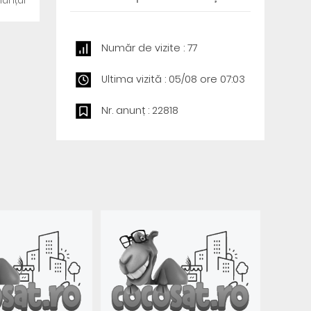
unțul
Număr de vizite : 77
Ultima vizită : 05/08 ore 07:03
Nr. anunț : 22818