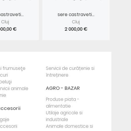
astraveti...
sere castraveti...
Cluj
Cluj
000,00 €
2 000,00 €
i frumuseţe
Servicii de curățenie si
ocuri
întreținere
beluşi
AGRO - BAZAR
rvicii animale
nie
Produse piata -
alimentatie
accesorii
Utilaje agricole si
agaje
industriale
 accesorii
Animale domestice si