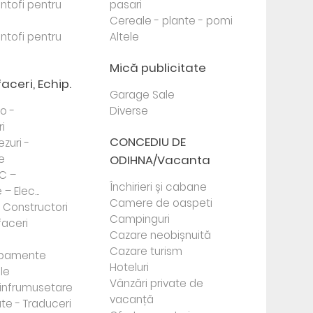
antofi pentru
pasari
Cereale - plante - pomi
antofi pentru
Altele
Mică publicitate
faceri, Echip.
Garage Sale
to -
Diverse
i
CONCEDIU DE
ezuri -
e
ODIHNA/Vacanta
PC –
Închirieri și cabane
– Elec...
Camere de oaspeti
- Constructori
Campinguri
faceri
Cazare neobișnuită
Cazare turism
ipamente
Hoteluri
le
Vânzări private de
e infrumusetare
vacanță
te - Traduceri