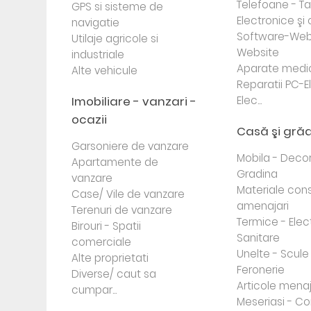
Telefoane - Tab
GPS si sisteme de
Electronice ş
navigatie
Software-Web
Utilaje agricole si
Website
industriale
Aparate medi
Alte vehicule
Reparatii PC-E
Imobiliare - vanzari -
Elec...
ocazii
Casă şi gră
Garsoniere de vanzare
Mobila - Decor
Apartamente de
Gradina
vanzare
Materiale cons
Case/ Vile de vanzare
amenajari
Terenuri de vanzare
Termice - Elec
Birouri - Spatii
Sanitare
comerciale
Unelte - Scule
Alte proprietati
Feronerie
Diverse/ caut sa
Articole mena
cumpar...
Meseriasi - Co