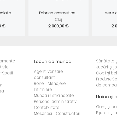
olata...
fabrica cosmetice...
sere c
Cluj
0 €
2 000,00 €
2 
rtamente
Locuri de muncă
Sănătate ş
/ vile
Jucării şi j
Agenti vanzare -
i-Spatii
Copii şi be
consultanti
Produse,Se
Bone - Menajere -
sm
de compa
Infirmiere
sa
Munca in strainatate
Haine şi 
Personal administrativ-
Genţi şi b
Contabilitate
Bijuterii şi
Meseriasi - Constructori