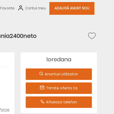
Favorite
Contul meu
ADAUGĂ ANUNT NOU
ania2400neto
loredana
Anunturi utilizator
Trimite oferta ta
Afiseaza telefon
1/2026