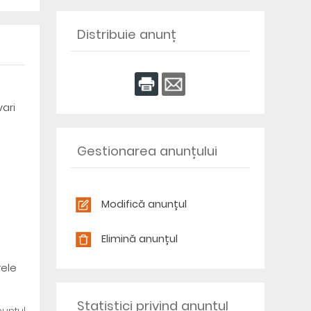
Distribuie anunț
vari
Gestionarea anunțului
Modifică anunțul
Elimină anunțul
rele
Statistici privind anunțul