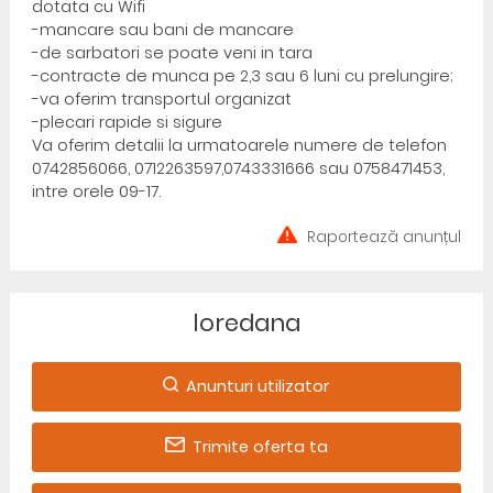
dotata cu Wifi
-mancare sau bani de mancare
-de sarbatori se poate veni in tara
-contracte de munca pe 2,3 sau 6 luni cu prelungire;
-va oferim transportul organizat
-plecari rapide si sigure
Va oferim detalii la urmatoarele numere de telefon
0742856066, 0712263597,0743331666 sau 0758471453,
intre orele 09-17.
Raportează anunțul
loredana
Anunturi utilizator
Trimite oferta ta