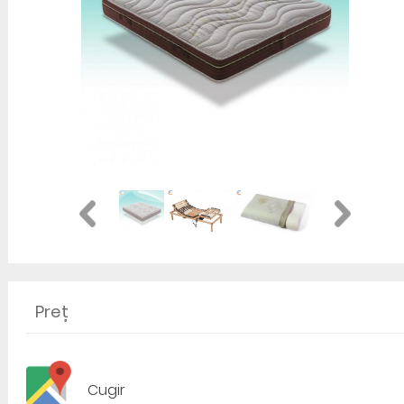
Preț
Cugir