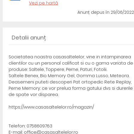
Vezi pe hartă
Anunț depus
în 29/06/2022
Detalii anunț
Societatea noastra casasaltelelor, vine in intampinarea
clientilor cu un personal calificat si cu o gama variata de
produse: Saltele, Toppere, Perne, Paturi, Fotolii.
Saltele Benex, Bio Memory Gel, Gomma Lusso, Meteora.
Deasemeni puteti descoperi Pat ortopedic Rete Replay,
Perne Memory: ce vor prelua forma gatului dvs si durerile
de spate vor disparea.
https://www.casasaltelelor.ro/magazin/
Telefon: 0758609763
E-mail: office@casasaltelelor.ro