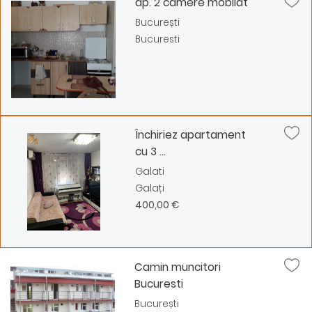
ap. 2 camere mobilat
București
Bucuresti
Închiriez apartament
cu 3 ...
Galati
Galați
400,00 €
Camin muncitori
Bucuresti
București