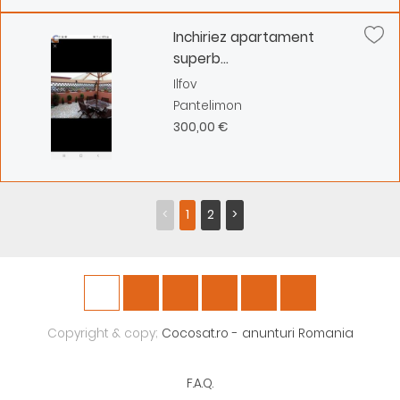
Inchiriez apartament
superb...
Ilfov
Pantelimon
300,00 €
<
1
2
>
Copyright & copy;
Cocosat.ro - anunturi Romania
F.A.Q.