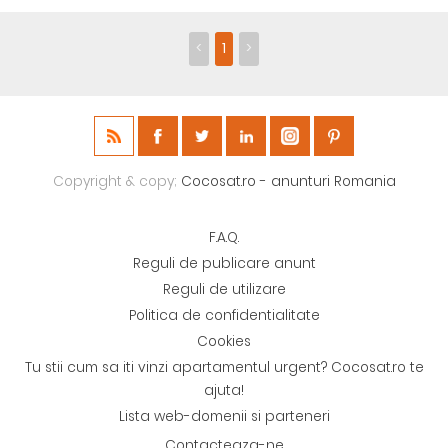
<
1
>
Copyright & copy;
Cocosat.ro - anunturi Romania
F.A.Q.
Reguli de publicare anunt
Reguli de utilizare
Politica de confidentialitate
Cookies
Tu stii cum sa iti vinzi apartamentul urgent? Cocosat.ro te
ajuta!
Lista web-domenii si parteneri
Contacteaza-ne