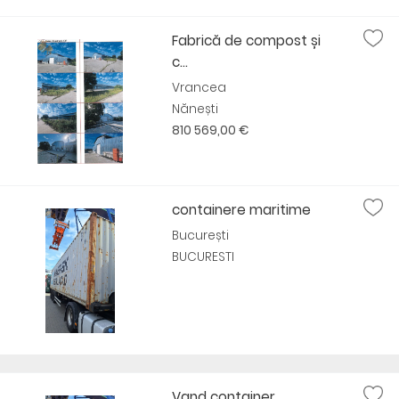
Fabrică de compost și
c...
Vrancea
Nănești
810 569,00 €
containere maritime
București
BUCURESTI
Vand container