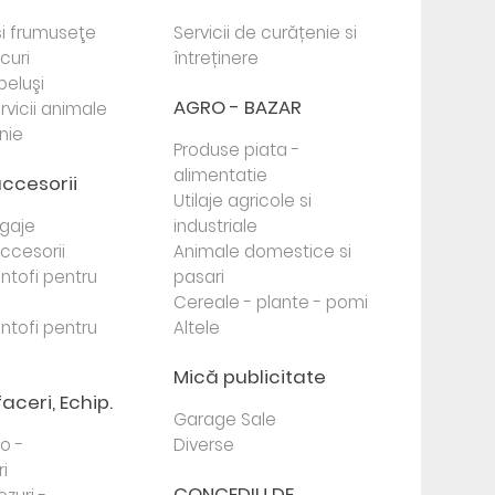
i frumuseţe
Servicii de curățenie si
ocuri
întreținere
beluşi
AGRO - BAZAR
rvicii animale
nie
Produse piata -
alimentatie
accesorii
Utilaje agricole si
agaje
industriale
 accesorii
Animale domestice si
antofi pentru
pasari
Cereale - plante - pomi
antofi pentru
Altele
Mică publicitate
faceri, Echip.
Garage Sale
to -
Diverse
i
CONCEDIU DE