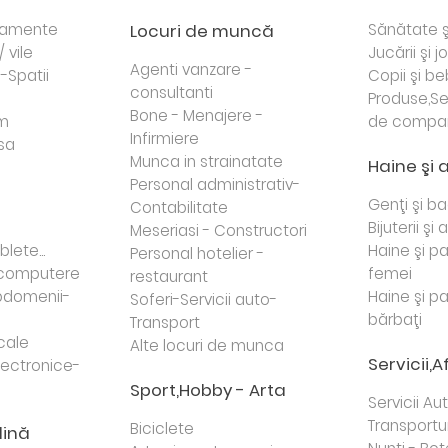
rtamente
Locuri de muncă
Sănătate ş
/ vile
Jucării şi j
Agenti vanzare -
i-Spatii
Copii şi be
consultanti
Produse,Se
Bone - Menajere -
sm
de compa
Infirmiere
sa
Munca in strainatate
Haine şi 
Personal administrativ-
Genţi şi b
Contabilitate
Bijuterii şi
Meseriasi - Constructori
lete...
Haine şi p
Personal hotelier -
i computere
femei
restaurant
domenii-
Haine şi p
Soferi-Servicii auto-
bărbaţi
Transport
cale
Alte locuri de munca
Servicii,A
lectronice-
Sport,Hobby - Arta
Servicii Au
Transportur
Biciclete
dină