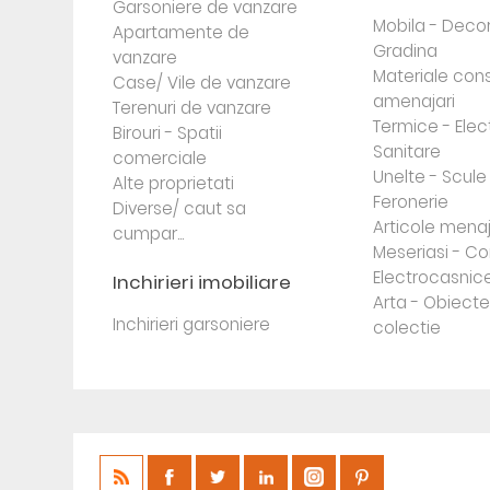
Garsoniere de vanzare
Mobila - Decor
Apartamente de
Gradina
vanzare
Materiale cons
Case/ Vile de vanzare
amenajari
Terenuri de vanzare
Termice - Elec
Birouri - Spatii
Sanitare
comerciale
Unelte - Scule
Alte proprietati
Feronerie
Diverse/ caut sa
Articole mena
cumpar...
Meseriasi - Co
Electrocasnic
Inchirieri imobiliare
Arta - Obiect
Inchirieri garsoniere
colectie