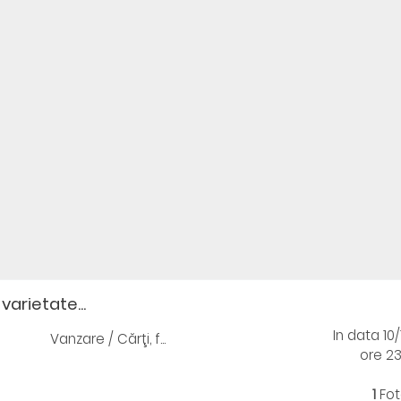
varietate...
In data 10
Vanzare / Cărţi, f...
ore 2
1
Fot