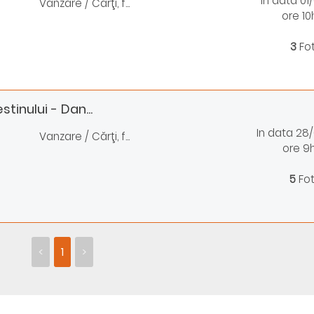
In data 01
Vanzare / Cărţi, f...
ore 1
3
Fo
tinului - Dan...
In data 28
Vanzare / Cărţi, f...
ore 9
5
Fo
<
1
>