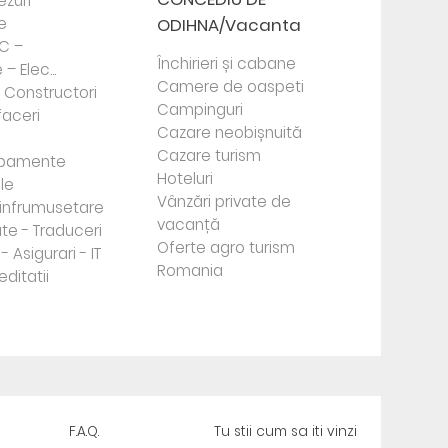
ezuri -
e
ODIHNA/Vacanta
PC –
Închirieri și cabane
– Elec...
Camere de oaspeti
- Constructori
Campinguri
faceri
Cazare neobișnuită
Cazare turism
ipamente
Hoteluri
le
Vânzări private de
e infrumusetare
vacanță
te - Traduceri
Oferte agro turism
- Asigurari - IT
Romania
editatii
F.A.Q.
Tu stii cum sa iti vinzi