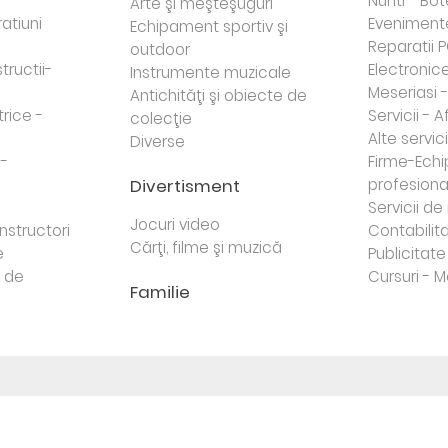
Nunti - Bot
Arte şi meşteşuguri
atiuni
Eveniment
Echipament sportiv şi
Reparatii 
outdoor
tructii-
Electronice 
Instrumente muzicale
Meseriasi 
Antichităţi şi obiecte de
trice -
Servicii - A
colecţie
Alte servici
Diverse
 -
Firme-Ech
Divertisment
profesiona
j
Servicii d
Jocuri video
nstructori
Contabilita
Cărţi, filme şi muzică
e
Publicitate 
e de
Cursuri - M
Familie