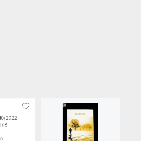
/10/2022
3h18
o