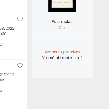
Pe urmele...
Cluj
/09/2022
3h30
o
Aici anunț premium
Vrei să afli mai multe?
/09/2022
7h09
o