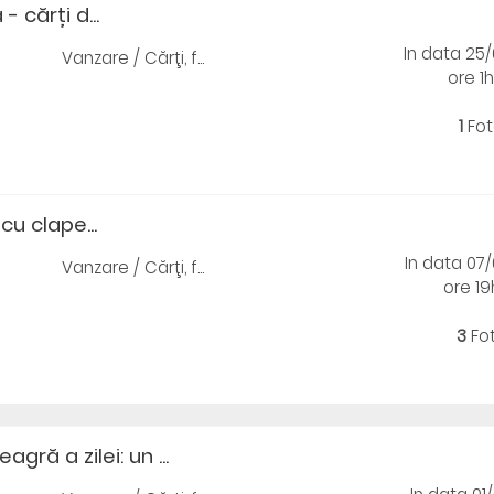
- cărți d...
In data 25
Vanzare / Cărţi, f...
ore 1
1
Fot
u clape...
In data 07
Vanzare / Cărţi, f...
ore 1
3
Fo
gră a zilei: un ...