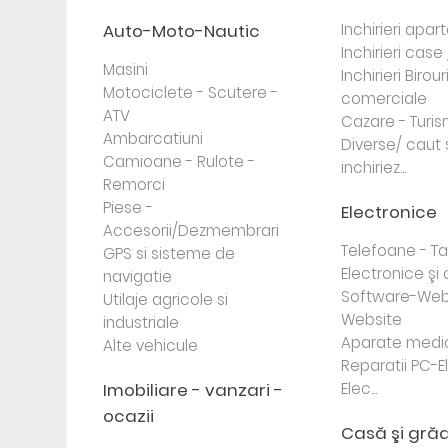
Auto-Moto-Nautic
Inchirieri apa
Inchirieri case 
Masini
Inchirieri Birour
Motociclete - Scutere -
comerciale
ATV
Cazare - Turi
Ambarcatiuni
Diverse/ caut 
Camioane - Rulote -
inchiriez...
Remorci
Piese -
Electronice
Accesorii/Dezmembrari
Telefoane - Tab
GPS si sisteme de
Electronice ş
navigatie
Software-Web
Utilaje agricole si
Website
industriale
Aparate medi
Alte vehicule
Reparatii PC-E
Imobiliare - vanzari -
Elec...
ocazii
Casă şi gră