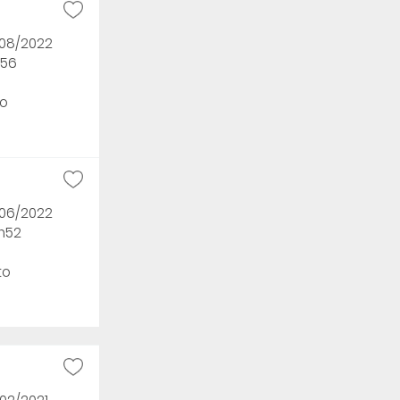
/08/2022
h56
o
/06/2022
9h52
to