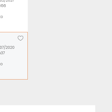
/02/2021
0h56
to
/07/2020
h37
to