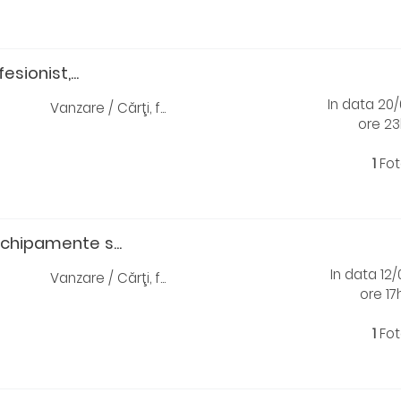
sionist,...
In data 20
Vanzare / Cărţi, f...
ore 2
1
Fot
echipamente s...
In data 12
Vanzare / Cărţi, f...
ore 1
1
Fot