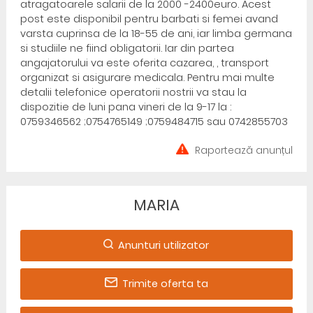
atragatoarele salarii de la 2000 -2400euro. Acest
post este disponibil pentru barbati si femei avand
varsta cuprinsa de la 18-55 de ani, iar limba germana
si studiile ne fiind obligatorii. Iar din partea
angajatorului va este oferita cazarea, , transport
organizat si asigurare medicala. Pentru mai multe
detalii telefonice operatorii nostrii va stau la
dispozitie de luni pana vineri de la 9-17 la :
0759346562 ;0754765149 ;0759484715 sau 0742855703
Raportează anunțul
MARIA
Anunturi utilizator
Trimite oferta ta