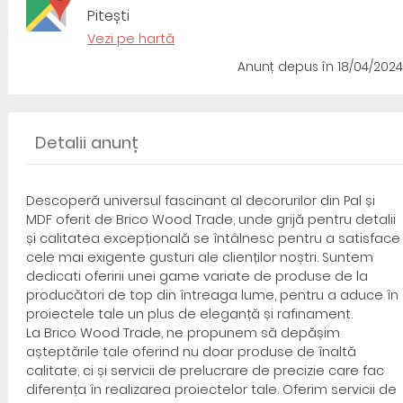
Pitești
Vezi pe hartă
Anunț depus
în 18/04/2024
Detalii anunț
Descoperă universul fascinant al decorurilor din Pal și
MDF oferit de Brico Wood Trade, unde grijă pentru detalii
și calitatea excepțională se întâlnesc pentru a satisface
cele mai exigente gusturi ale clienților noștri. Suntem
dedicati oferirii unei game variate de produse de la
producători de top din întreaga lume, pentru a aduce în
proiectele tale un plus de eleganță și rafinament.
La Brico Wood Trade, ne propunem să depășim
așteptările tale oferind nu doar produse de înaltă
calitate, ci și servicii de prelucrare de precizie care fac
diferența în realizarea proiectelor tale. Oferim servicii de