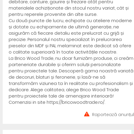
debitare, cantuire, gaurire și frezare atât pentru
materialele achiziționate din stocul nostru variat, cât și
pentru reperele provenite din alte surse.
Cu două puncte de lucru, echipate cu ateliere moderne
și dotate cu echipamente de ultimă generație, ne
asigurăm că fiecare detaliu este prelucrat cu grijă și
precizie. Personalul nostru specializat în prelucrarea
pieselor din MDF și PAL melaminat este dedicat să ofere
o calitate superioară în toate activitățile noastre.
La Brico Wood Trade, nu doar furnizăm produse, ci creăm
parteneriate durabile și oferim soluții personalizate
pentru proiectele tale. Descoperă gama noastră variată
de decoruri, blaturi și feronerie, și lasă-ne să
transformăm viziunea ta în realitate cu profesionalism și
dedicare. Alege calitatea, alege Brico Wood Trade
pentru proiectele tale de amenajare interioară!
Comenzisi in site https://bricowoodtrade.ro/.
Raportează anunțul