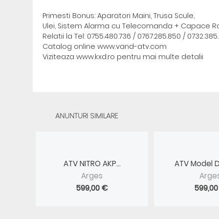
Primesti Bonus: Aparatori Maini, Trusa Scule,
Ulei, Sistem Alarma cu Telecomanda + Capace Ro
Relatii la Tel: 0755.480.736 / 0767.285.850 / 0732.385
Catalog online www.vand-atv.com
Viziteaza www.kxd.ro pentru mai multe detalii
ANUNTURI SIMILARE
ATV NITRO AKP...
ATV Model D
Arges
Arge
599,00 €
599,00