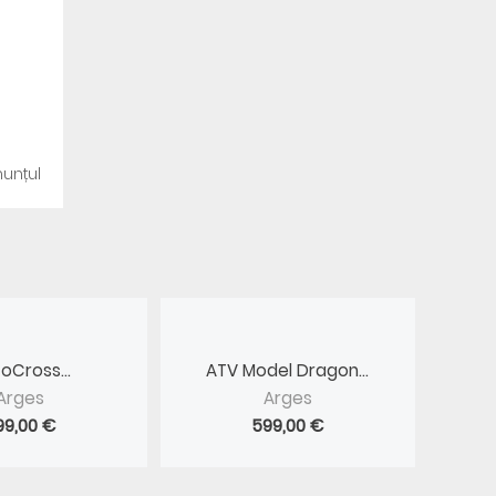
unțul
oCross...
ATV Model Dragon...
Arges
Arges
99,00 €
599,00 €