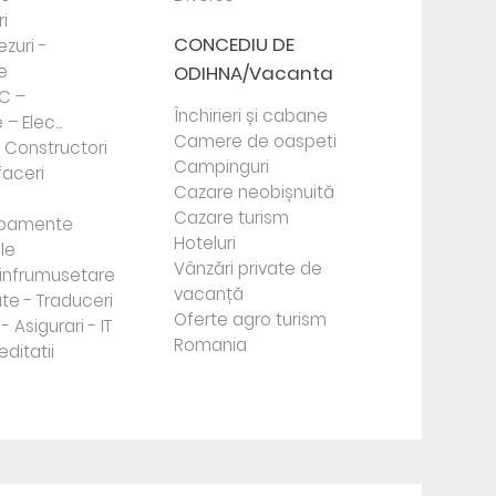
i
CONCEDIU DE
ezuri -
e
ODIHNA/Vacanta
PC –
Închirieri și cabane
– Elec...
Camere de oaspeti
- Constructori
Campinguri
faceri
Cazare neobișnuită
Cazare turism
ipamente
Hoteluri
le
Vânzări private de
e infrumusetare
vacanță
te - Traduceri
Oferte agro turism
- Asigurari - IT
Romania
editatii