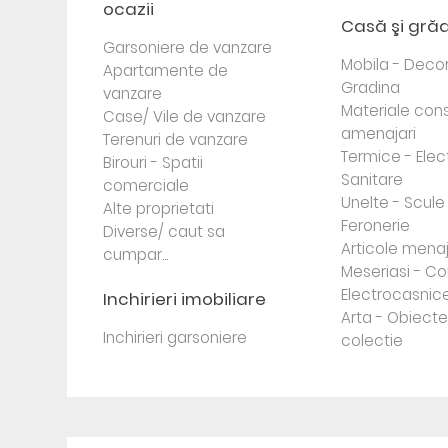
ocazii
Casă şi gră
Garsoniere de vanzare
Mobila - Decor
Apartamente de
Gradina
vanzare
Materiale cons
Case/ Vile de vanzare
amenajari
Terenuri de vanzare
Termice - Elec
Birouri - Spatii
Sanitare
comerciale
Unelte - Scule
Alte proprietati
Feronerie
Diverse/ caut sa
Articole mena
cumpar...
Meseriasi - Co
Electrocasnic
Inchirieri imobiliare
Arta - Obiect
Inchirieri garsoniere
colectie