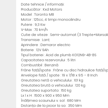
Date tehnice / informații:
Producător : Kxd Motors
Model : Toronto M8
Motor : 125cc, 4 timpi monocilindru
Putere : 9,3 Kw
V-Max : 70 km/h
Cutie de viteze : Semi-automat (3 Trepte+Marsali
Transmisie : Lanț
Aprindere : Demaror electric
Baterie : 12V 9Ah
Tipul bateriei : Acid de plumb KG12N9-4B-BS
Capacitatea rezervorului : 5 litri
Combustibil : Benzină
Frâne față/spate : Frâne cu disc hidraulice față/s
Anvelope față / spate : 19 x 7/18 x 9.5 – 8 Inch
Greutatea netă a vehiculului : 101 kg
Greutatea brută a vehiculului : 120 kg
Greutatea suportata : 150 kg
Lx l x H : 1500 x 900 x 950 Mm
Înălțimea scaunului v. sol : 680 Mm
Distanța de la picior la sa : 350 Mm