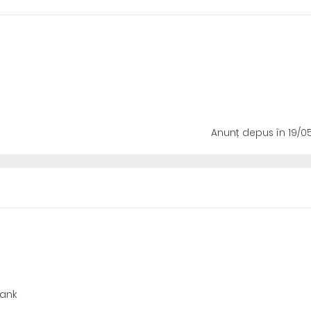
Anunț depus
în 19/0
Bank