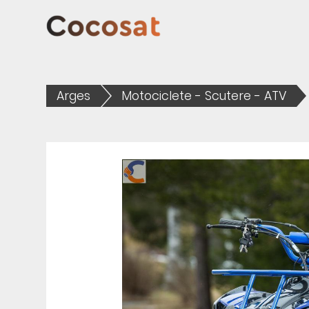
Arges
Motociclete - Scutere - ATV