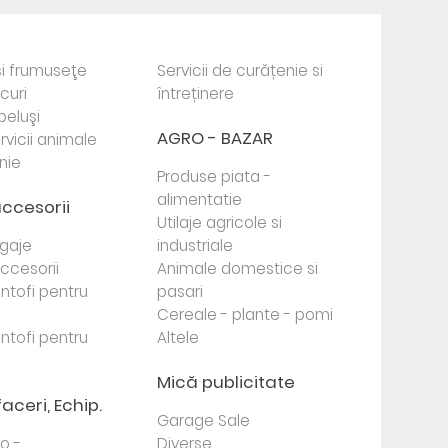
i frumuseţe
Servicii de curățenie si
ocuri
întreținere
beluşi
AGRO - BAZAR
rvicii animale
nie
Produse piata -
alimentatie
accesorii
Utilaje agricole si
agaje
industriale
 accesorii
Animale domestice si
antofi pentru
pasari
Cereale - plante - pomi
antofi pentru
Altele
Mică publicitate
faceri, Echip.
Garage Sale
to -
Diverse