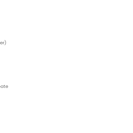
er)
pate