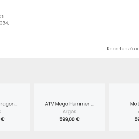
ti.
.084;
Raportează an
ragon...
ATV Mega Hummer ...
Mot
s
Arges
 €
599,00 €
5