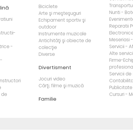
Transportur
Biciclete
dină
Nunti - Bot
Arte şi meşteşuguri
atiuni
Eveniment
Echipament sportiv şi
Reparatii 
outdoor
tructii-
Electronice 
Instrumente muzicale
Meseriasi 
Antichităţi şi obiecte de
trice -
Servicii - A
colecţie
Alte servici
Diverse
 -
Firme-Ech
Divertisment
profesiona
j
Servicii d
Jocuri video
nstructori
Contabilita
Cărţi, filme şi muzică
e
Publicitate 
e de
Cursuri - M
Familie