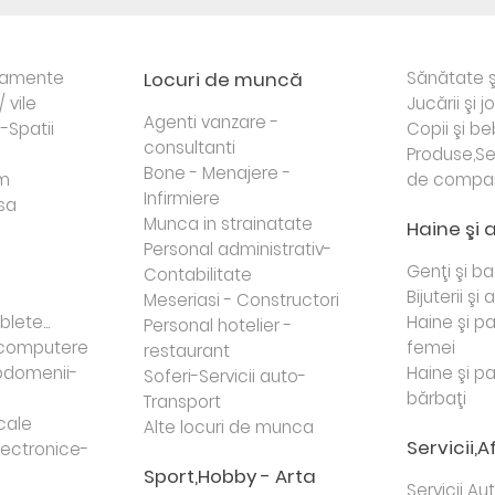
rtamente
Locuri de muncă
Sănătate ş
/ vile
Jucării şi j
Agenti vanzare -
i-Spatii
Copii şi be
consultanti
Produse,Se
Bone - Menajere -
sm
de compa
Infirmiere
sa
Munca in strainatate
Haine şi 
Personal administrativ-
Genţi şi b
Contabilitate
Bijuterii şi
Meseriasi - Constructori
lete...
Haine şi p
Personal hotelier -
i computere
femei
restaurant
domenii-
Haine şi p
Soferi-Servicii auto-
bărbaţi
Transport
cale
Alte locuri de munca
Servicii,A
lectronice-
Sport,Hobby - Arta
Servicii Au