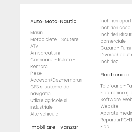
Auto-Moto-Nautic
Inchirieri apa
Inchirieri case 
Masini
Inchirieri Birour
Motociclete - Scutere -
comerciale
ATV
Cazare - Turi
Ambarcatiuni
Diverse/ caut 
Camioane - Rulote -
inchiriez...
Remorci
Piese -
Electronice
Accesorii/Dezmembrari
Telefoane - Tab
GPS si sisteme de
Electronice ş
navigatie
Software-Web
Utilaje agricole si
Website
industriale
Aparate medi
Alte vehicule
Reparatii PC-E
Imobiliare - vanzari -
Elec...