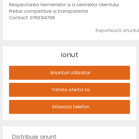
Respectarea termenelor și a cerințelor clientului
Prețuri competitive și transparente
Contact: 0766314798
Raportează anunțul
ionut
Anunturi utilizator
Trimite oferta ta
Afiseaza telefon
Distribuie anunț