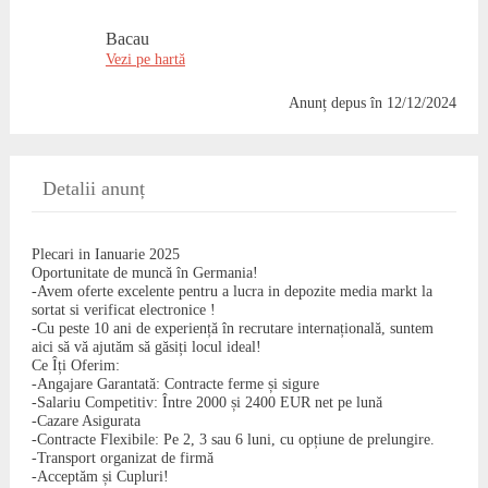
Bacau
Vezi pe hartă
Anunț depus
în 12/12/2024
Detalii anunț
Plecari in Ianuarie 2025
Oportunitate de muncă în Germania!
-Avem oferte excelente pentru a lucra in depozite media markt la
sortat si verificat electronice !
-Cu peste 10 ani de experiență în recrutare internațională, suntem
aici să vă ajutăm să găsiți locul ideal!
Ce Îți Oferim:
-Angajare Garantată: Contracte ferme și sigure
-Salariu Competitiv: Între 2000 și 2400 EUR net pe lună
-Cazare Asigurata
-Contracte Flexibile: Pe 2, 3 sau 6 luni, cu opțiune de prelungire.
-Transport organizat de firmă
-Acceptăm și Cupluri!