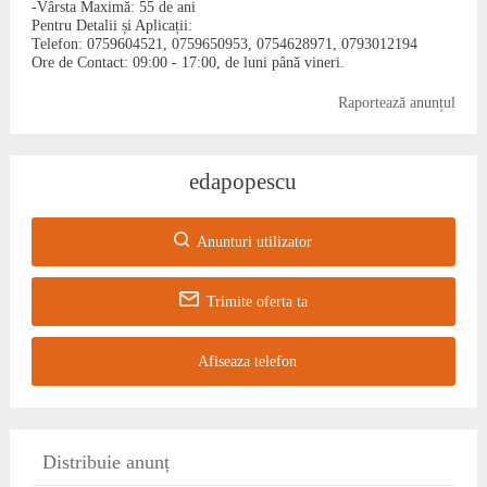
-Vârsta Maximă: 55 de ani
Pentru Detalii și Aplicații:
Telefon: 0759604521, 0759650953, 0754628971, 0793012194
Ore de Contact: 09:00 - 17:00, de luni până vineri.
Raportează anunțul
edapopescu
Anunturi utilizator
Trimite oferta ta
Afiseaza telefon
Distribuie anunț