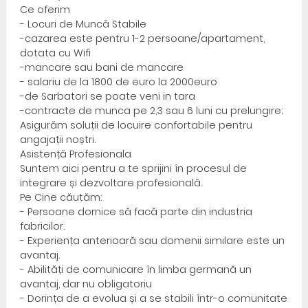
Ce oferim
- Locuri de Muncă Stabile
-cazarea este pentru 1-2 persoane/apartament,
dotata cu Wifi
-mancare sau bani de mancare
- salariu de la 1800 de euro la 2000euro
-de Sarbatori se poate veni in tara
-contracte de munca pe 2,3 sau 6 luni cu prelungire;
Asigurăm soluții de locuire confortabile pentru
angajații noștri.
Asistență Profesionala
Suntem aici pentru a te sprijini în procesul de
integrare și dezvoltare profesională.
Pe Cine căutăm:
- Persoane dornice să facă parte din industria
fabricilor.
- Experiența anterioară sau domenii similare este un
avantaj.
- Abilități de comunicare în limba germană un
avantaj, dar nu obligatoriu
- Dorința de a evolua și a se stabili într-o comunitate