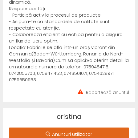
dinamică.
Responsabilități:
- Participă activ la procesul de producție
- Asigură-te că standardele de calitate sunt
respectate cu atenție.
- Colaborează eficient cu echipa pentru a asigura
un flux de lucru optim.
Locația: Fabricile se află într-un oraș vibrant din
Germania(Baden-Württemberg, Renania de Nord-
Westfalia și Bavaria).Cum să aplici:Va oferim detalii la
urmatoarele numere de telefon: 0759484715,
0742855703, 0758471453, 0748501071, 0754628971,
0759650953
Raportează anunțul
cristina
Anunturi utilizator