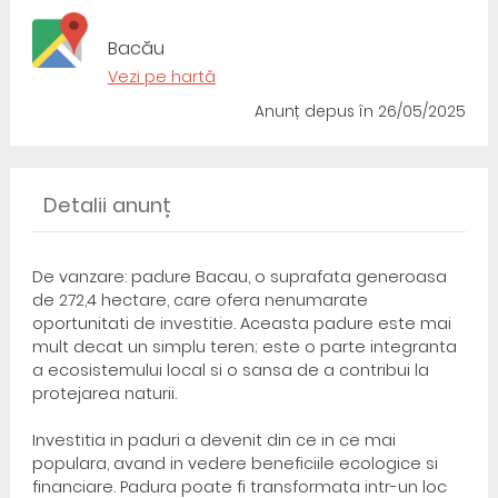
Bacău
Vezi pe hartă
Anunț depus
în 26/05/2025
Detalii anunț
De vanzare: padure Bacau, o suprafata generoasa
de 272,4 hectare, care ofera nenumarate
oportunitati de investitie. Aceasta padure este mai
mult decat un simplu teren; este o parte integranta
a ecosistemului local si o sansa de a contribui la
protejarea naturii.
Investitia in paduri a devenit din ce in ce mai
populara, avand in vedere beneficiile ecologice si
financiare. Padura poate fi transformata intr-un loc