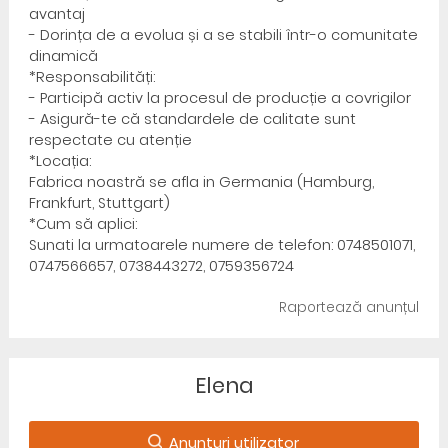
avantaj
- Dorința de a evolua și a se stabili într-o comunitate
dinamică
*Responsabilități:
- Participă activ la procesul de producție a covrigilor
- Asigură-te că standardele de calitate sunt
respectate cu atenție
*Locația:
Fabrica noastră se afla in Germania (Hamburg,
Frankfurt, Stuttgart)
*Cum să aplici:
Sunati la urmatoarele numere de telefon: 0748501071,
0747566657, 0738443272, 0759356724
Raportează anunțul
Elena
Anunturi utilizator