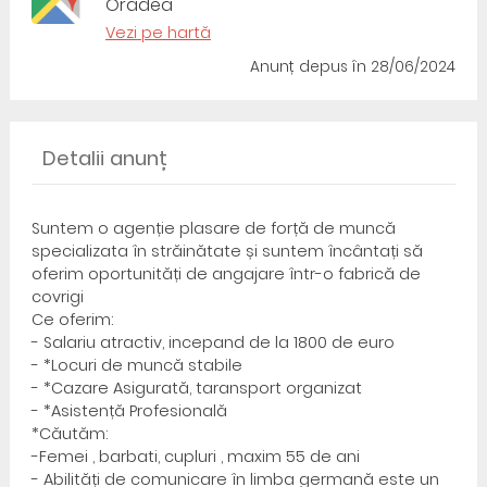
Oradea
Vezi pe hartă
Anunț depus
în 28/06/2024
Detalii anunț
Suntem o agenție plasare de forță de muncă
specializata în străinătate și suntem încântați să
oferim oportunități de angajare într-o fabrică de
covrigi
Ce oferim:
- Salariu atractiv, incepand de la 1800 de euro
- *Locuri de muncă stabile
- *Cazare Asigurată, taransport organizat
- *Asistență Profesională
*Căutăm:
-Femei , barbati, cupluri , maxim 55 de ani
- Abilități de comunicare în limba germană este un