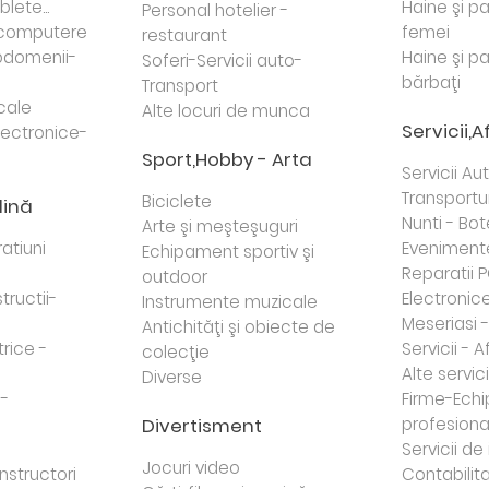
lete...
Haine şi p
Personal hotelier -
i computere
femei
restaurant
domenii-
Haine şi p
Soferi-Servicii auto-
bărbaţi
Transport
cale
Alte locuri de munca
Servicii,A
lectronice-
Sport,Hobby - Arta
Servicii Au
Transportur
Biciclete
dină
Nunti - Bot
Arte şi meşteşuguri
atiuni
Eveniment
Echipament sportiv şi
Reparatii 
outdoor
tructii-
Electronice 
Instrumente muzicale
Meseriasi 
Antichităţi şi obiecte de
trice -
Servicii - A
colecţie
Alte servici
Diverse
 -
Firme-Ech
Divertisment
profesiona
j
Servicii d
Jocuri video
nstructori
Contabilita