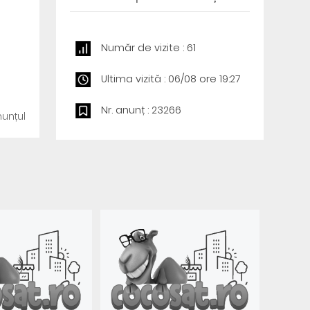
Număr de vizite : 61
Ultima vizită : 06/08 ore 19:27
Nr. anunț : 23266
unțul