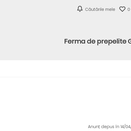
Căutările mele
0
Ferma de prepelite
Anunț depus
în 14/0