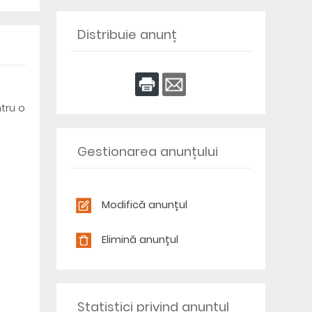
Distribuie anunț
tru o
Gestionarea anunțului
Modifică anunțul
Elimină anunțul
Statistici privind anunțul