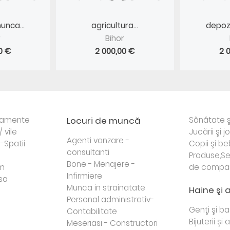
unca...
agricultura...
depozi
r
Bihor
0 €
2 000,00 €
2 
rtamente
Locuri de muncă
Sănătate ş
/ vile
Jucării şi j
Agenti vanzare -
i-Spatii
Copii şi be
consultanti
Produse,Se
Bone - Menajere -
sm
de compa
Infirmiere
sa
Munca in strainatate
Haine şi 
Personal administrativ-
Genţi şi b
Contabilitate
Bijuterii şi
Meseriasi - Constructori