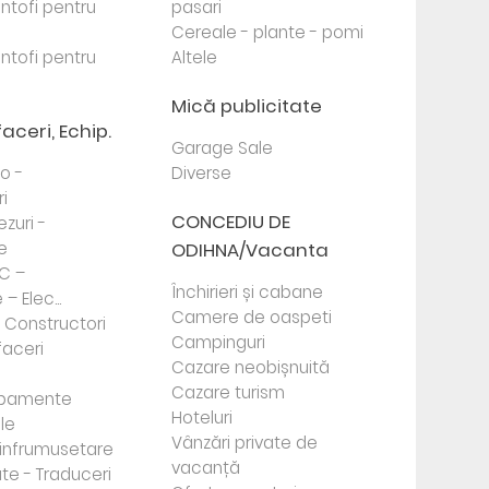
antofi pentru
pasari
Cereale - plante - pomi
antofi pentru
Altele
Mică publicitate
faceri, Echip.
Garage Sale
to -
Diverse
i
CONCEDIU DE
ezuri -
e
ODIHNA/Vacanta
PC –
Închirieri și cabane
– Elec...
Camere de oaspeti
- Constructori
Campinguri
faceri
Cazare neobișnuită
Cazare turism
ipamente
Hoteluri
le
Vânzări private de
e infrumusetare
vacanță
te - Traduceri