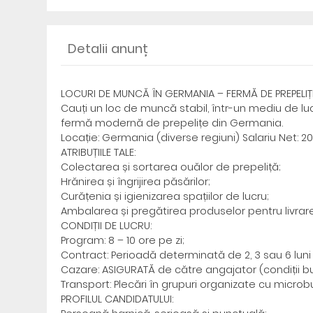
Detalii anunț
LOCURI DE MUNCĂ ÎN GERMANIA – FERMĂ DE PREPELIȚ
Cauți un loc de muncă stabil, într-un mediu de lu
fermă modernă de prepelițe din Germania.
Locație: Germania (diverse regiuni) Salariu Net: 20
ATRIBUȚIILE TALE:
Colectarea și sortarea ouălor de prepeliță;
Hrănirea și îngrijirea păsărilor;
Curățenia și igienizarea spațiilor de lucru;
Ambalarea și pregătirea produselor pentru livrare
CONDIȚII DE LUCRU:
Program: 8 – 10 ore pe zi;
Contract: Perioadă determinată de 2, 3 sau 6 luni 
Cazare: ASIGURATĂ de către angajator (condiții bune
Transport: Plecări în grupuri organizate cu microbu
PROFILUL CANDIDATULUI: