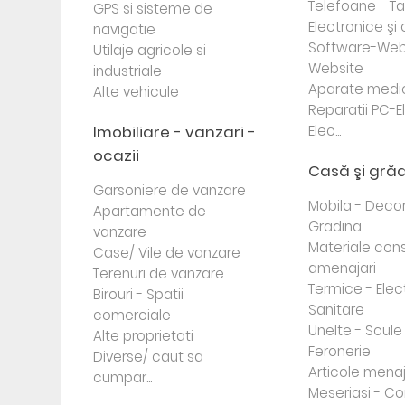
Telefoane - Tab
GPS si sisteme de
Electronice ş
navigatie
Software-Web
Utilaje agricole si
Website
industriale
Aparate medi
Alte vehicule
Reparatii PC-E
Imobiliare - vanzari -
Elec...
ocazii
Casă şi gră
Garsoniere de vanzare
Mobila - Decor
Apartamente de
Gradina
vanzare
Materiale cons
Case/ Vile de vanzare
amenajari
Terenuri de vanzare
Termice - Elec
Birouri - Spatii
Sanitare
comerciale
Unelte - Scule
Alte proprietati
Feronerie
Diverse/ caut sa
Articole mena
cumpar...
Meseriasi - Co