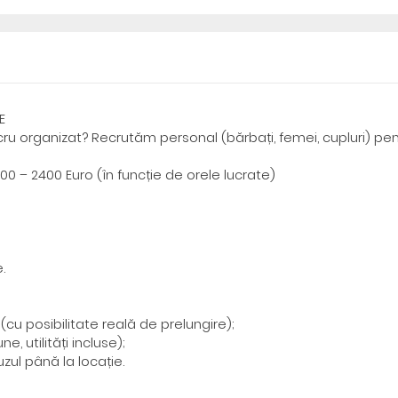
E
cru organizat? Recrutăm personal (bărbați, femei, cupluri) pen
00 – 2400 Euro (în funcție de orele lucrate)
.
(cu posibilitate reală de prelungire);
, utilități incluse);
zul până la locație.