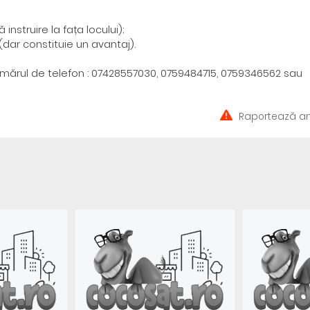
nstruire la fața locului);
dar constituie un avantaj).
umărul de telefon : 07428557030, 0759484715, 0759346562 sau
Raportează an