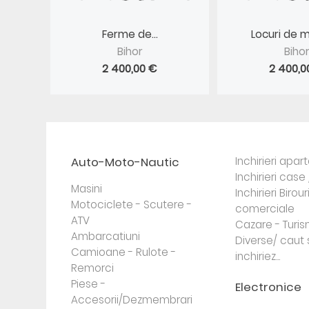
Ferme de...
Locuri de m
Bihor
Biho
2 400,00 €
2 400,0
Auto-Moto-Nautic
Inchirieri apa
Inchirieri case 
Masini
Inchirieri Birour
Motociclete - Scutere -
comerciale
ATV
Cazare - Turi
Ambarcatiuni
Diverse/ caut 
Camioane - Rulote -
inchiriez...
Remorci
Piese -
Electronice
Accesorii/Dezmembrari