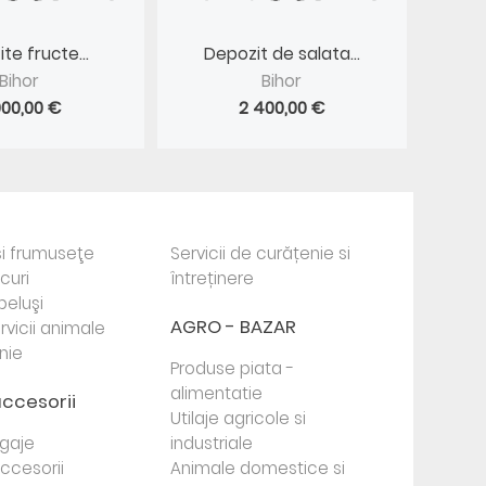
te fructe...
Depozit de salata...
Bihor
Bihor
000,00 €
2 400,00 €
i frumuseţe
Servicii de curățenie si
ocuri
întreținere
beluşi
AGRO - BAZAR
rvicii animale
nie
Produse piata -
alimentatie
accesorii
Utilaje agricole si
agaje
industriale
 accesorii
Animale domestice si