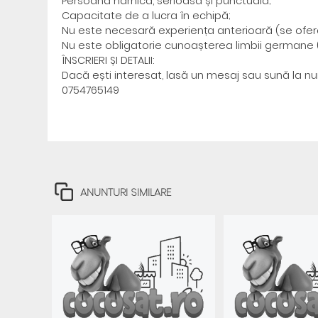
Persoană harnică, serioasă și punctuală;
Capacitate de a lucra în echipă;
Nu este necesară experiența anterioară (se oferă i
Nu este obligatorie cunoașterea limbii germane (
ÎNSCRIERI ȘI DETALII:
Dacă ești interesat, lasă un mesaj sau sună la n
0754765149
ANUNTURI SIMILARE