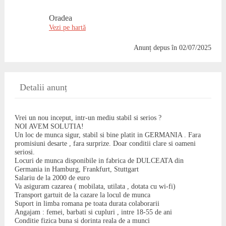
Oradea
Vezi pe hartă
Anunț depus
în 02/07/2025
Detalii anunț
Vrei un nou inceput, intr-un mediu stabil si serios ?
NOI AVEM SOLUTIA!
Un loc de munca sigur, stabil si bine platit in GERMANIA . Fara
promisiuni desarte , fara surprize. Doar conditii clare si oameni
seriosi.
Locuri de munca disponibile in fabrica de DULCEATA din
Germania in Hamburg, Frankfurt, Stuttgart
Salariu de la 2000 de euro
Va asiguram cazarea ( mobilata, utilata , dotata cu wi-fi)
Transport gartuit de la cazare la locul de munca
Suport in limba romana pe toata durata colaborarii
Angajam : femei, barbati si cupluri , intre 18-55 de ani
Conditie fizica buna si dorinta reala de a munci