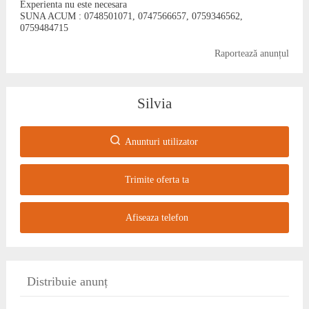
Experienta nu este necesara
SUNA ACUM : 0748501071, 0747566657, 0759346562,
0759484715
Raportează anunțul
Silvia
Anunturi utilizator
Trimite oferta ta
Afiseaza telefon
Distribuie anunț