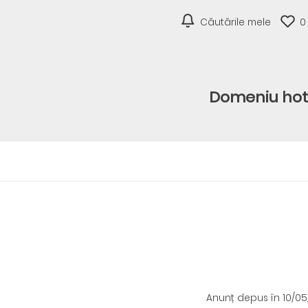
Căutările mele
0
Domeniu hote
Anunț depus
în 10/0