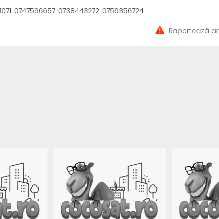
1071, 0747566657, 0738443272, 0759356724
Raportează an