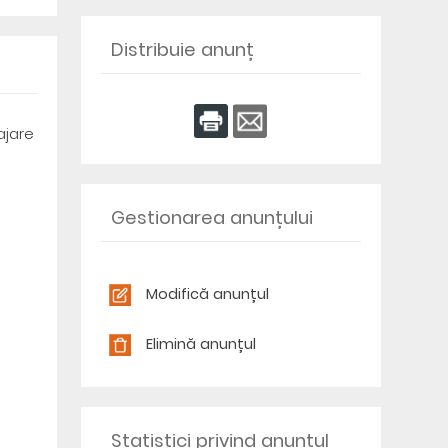
Distribuie anunț
ajare
Gestionarea anunțului
Modifică anunțul
Elimină anunțul
Statistici privind anunțul