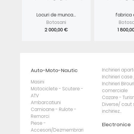
Locuri de munca...
fabrica d
Botosani
Botosa
2 000,00 €
1 800,0
Auto-Moto-Nautic
Inchirieri apa
Inchirieri case 
Masini
Inchirieri Birour
Motociclete - Scutere -
comerciale
ATV
Cazare - Turi
Ambarcatiuni
Diverse/ caut 
Camioane - Rulote -
inchiriez...
Remorci
Piese -
Electronice
Accesorii/Dezmembrari