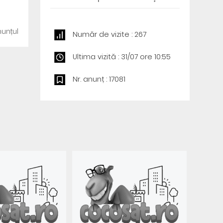
unțul
Număr de vizite : 267
Ultima vizită : 31/07 ore 10:55
Nr. anunț : 17081