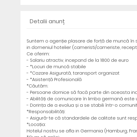
Detalii anunț
Suntem o agenție plasare de forță de muncă în s
in domeniul hotelier (cameristi/cameriste, recept
Ce oferim:
- Salariu atractiv, incepand de la 1800 de euro
- *Locuri de muncă stabile
- *Cazare Asigurată, taransport organizat
- *Asistență Profesională
*Căutăm:
- Persoane dornice să facă parte din aceasta ind
- Abilități de comunicare în limba germană este 
- Dorința de a evolua și a se stabili într-o comun
*Responsabilități:
- Asigură-te că standardele de calitate sunt res
*Locația:
Hotelul nostru se afla in Germania (Hamburg, Frank