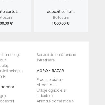
te sortat...
depozit sortat...
otosani
Botosani
800,00 €
1 800,00 €
i frumuseţe
Servicii de curățenie si
ocuri
întreținere
beluşi
AGRO - BAZAR
rvicii animale
nie
Produse piata -
alimentatie
accesorii
Utilaje agricole si
agaje
industriale
 accesorii
Animale domestice si