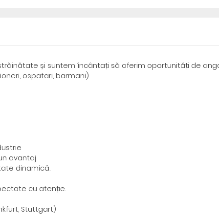
trăinătate și suntem încântați să oferim oportunități de ang
ioneri, ospatari, barmani)
ustrie
un avantaj
itate dinamică.
pectate cu atenție.
furt, Stuttgart)