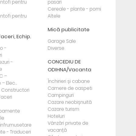
antofi pentru
pasari
Cereale - plante - pomi
antofi pentru
Altele
Mică publicitate
faceri, Echip.
Garage Sale
to -
Diverse
i
CONCEDIU DE
ezuri -
e
ODIHNA/Vacanta
PC –
Închirieri și cabane
– Elec...
Camere de oaspeti
- Constructori
Campinguri
faceri
Cazare neobișnuită
Cazare turism
ipamente
Hoteluri
le
Vânzări private de
e infrumusetare
vacanță
te - Traduceri