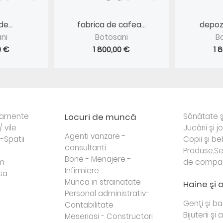
e...
fabrica de cafea...
depozi
ni
Botosani
B
0 €
1 800,00 €
1 
rtamente
Locuri de muncă
Sănătate ş
/ vile
Jucării şi j
Agenti vanzare -
i-Spatii
Copii şi be
consultanti
Produse,Se
Bone - Menajere -
sm
de compa
Infirmiere
sa
Munca in strainatate
Haine şi 
Personal administrativ-
Genţi şi b
Contabilitate
Bijuterii şi
Meseriasi - Constructori