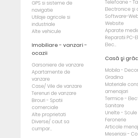
Telefoane - Tab
GPS si sisteme de
Electronice ş
navigatie
Software-Web
Utilaje agricole si
Website
industriale
Aparate medi
Alte vehicule
Reparatii PC-E
Imobiliare - vanzari -
Elec...
ocazii
Casă şi gră
Garsoniere de vanzare
Mobila - Decor
Apartamente de
Gradina
vanzare
Materiale cons
Case/ Vile de vanzare
amenajari
Terenuri de vanzare
Termice - Elec
Birouri - Spatii
Sanitare
comerciale
Unelte - Scule
Alte proprietati
Feronerie
Diverse/ caut sa
Articole mena
cumpar...
Meseriasi - Co