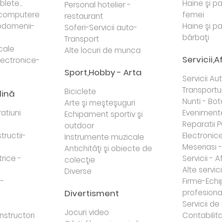
lete...
Haine şi p
Personal hotelier -
i computere
femei
restaurant
domenii-
Haine şi p
Soferi-Servicii auto-
bărbaţi
Transport
cale
Alte locuri de munca
Servicii,A
lectronice-
Sport,Hobby - Arta
Servicii Au
Transportur
Biciclete
dină
Nunti - Bot
Arte şi meşteşuguri
atiuni
Eveniment
Echipament sportiv şi
Reparatii 
outdoor
tructii-
Electronice 
Instrumente muzicale
Meseriasi 
Antichităţi şi obiecte de
trice -
Servicii - A
colecţie
Alte servici
Diverse
 -
Firme-Ech
Divertisment
profesiona
j
Servicii d
Jocuri video
nstructori
Contabilita