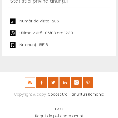
Statistici privind anunțul
Număr de vizite : 205
Ultima vizită : 06/08 ore 12:39
Nr. anunț : 18518
Copyright & copy;
Cocosat.ro - anunturi Romania
F.A.Q.
Reguli de publicare anunt