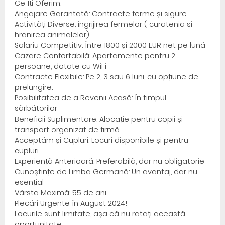
Ce Îți Oferim:
Angajare Garantată: Contracte ferme și sigure
Activități Diverse: ingrijirea fermelor ( curatenia si
hranirea animalelor)
Salariu Competitiv: Între 1800 și 2000 EUR net pe lună
Cazare Confortabilă: Apartamente pentru 2
persoane, dotate cu WiFi
Contracte Flexibile: Pe 2, 3 sau 6 luni, cu opțiune de
prelungire.
Posibilitatea de a Revenii Acasă: În timpul
sărbătorilor
Beneficii Suplimentare: Alocație pentru copii și
transport organizat de firmă
Acceptăm și Cupluri: Locuri disponibile și pentru
cupluri
Experiență Anterioară: Preferabilă, dar nu obligatorie
Cunoștințe de Limba Germană: Un avantaj, dar nu
esențial
Vârsta Maximă: 55 de ani
Plecări Urgente în August 2024!
Locurile sunt limitate, așa că nu ratați această
oportunitate.