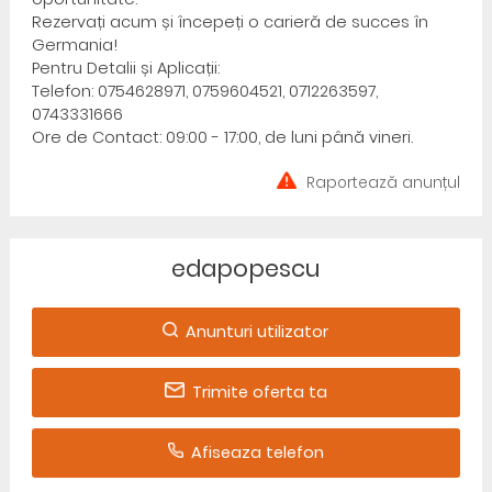
Rezervați acum și începeți o carieră de succes în
Germania!
Pentru Detalii și Aplicații:
Telefon: 0754628971, 0759604521, 0712263597,
0743331666
Ore de Contact: 09:00 - 17:00, de luni până vineri.
Raportează anunțul
edapopescu
Anunturi utilizator
Trimite oferta ta
Afiseaza telefon